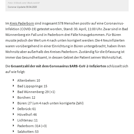
Foto: ©iStock.com/ BlackJack3D
Corona-Update 30.04.2020
Im
Kreis Paderborn
sind insgesamt 578 Menschen positiv auf eine Coronavirus-
Infektion (COVID-19) getestet worden, Stand: 30. April, 11:00 Uhr. Zwar sind in Bad
Wünnenberg ein Fall und in Paderborn drei Fälle hinzugekommen. Für Büren
musste jedoch der Wert um 4 nach unten korrigiert werden: Die 4 Neuinfizierten
waren vorübergehend in einer Einrichtung in Büren untergebracht, haben ihren
Wohnsitz aber außerhalb des Kreises Paderborn. Zuständig für die Erfassung ist
immer das Gesundheitsamt, in dessen Gebiet der Patient seinen Wohnsitz hat.
Die
Gesamtzahl der mit dem Coronavirus SARS-CoV-2-Infizierten
schlüsselt sich
auf wie folgt:
Altenbeken: 10
Bad Lippspringe: 15
Bad Wünnenberg: 29 (+1)
Borchen: 12
Büren: 27 (um 4 nach unten korrigierte Zahl)
Delbrück: 61
Hövelhof: 46
Lichtenau: 11
Paderborn: 314 (+3)
Salzkotten: 53