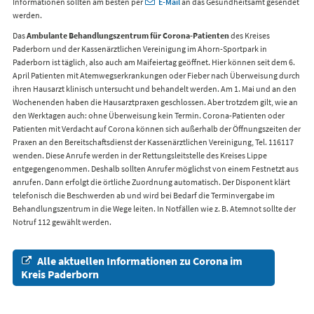
Informationen sollten am besten per
E-Mail
an das Gesundheitsamt gesendet
werden.
Das
Ambulante Behandlungszentrum für Corona-Patienten
des Kreises
Paderborn und der Kassenärztlichen Vereinigung im Ahorn-Sportpark in
Paderborn ist täglich, also auch am Maifeiertag geöffnet. Hier können seit dem 6.
April Patienten mit Atemwegserkrankungen oder Fieber nach Überweisung durch
ihren Hausarzt klinisch untersucht und behandelt werden. Am 1. Mai und an den
Wochenenden haben die Hausarztpraxen geschlossen. Aber trotzdem gilt, wie an
den Werktagen auch: ohne Überweisung kein Termin. Corona-Patienten oder
Patienten mit Verdacht auf Corona können sich außerhalb der Öffnungszeiten der
Praxen an den Bereitschaftsdienst der Kassenärztlichen Vereinigung, Tel. 116117
wenden. Diese Anrufe werden in der Rettungsleitstelle des Kreises Lippe
entgegengenommen. Deshalb sollten Anrufer möglichst von einem Festnetzt aus
anrufen. Dann erfolgt die örtliche Zuordnung automatisch. Der Disponent klärt
telefonisch die Beschwerden ab und wird bei Bedarf die Terminvergabe im
Behandlungszentrum in die Wege leiten. In Notfällen wie z. B. Atemnot sollte der
Notruf 112 gewählt werden.
Alle aktuellen Informationen zu Corona im
Kreis Paderborn