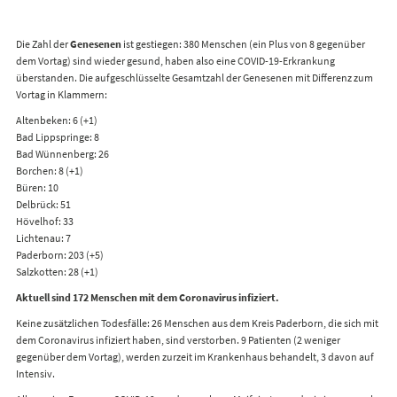
Die Zahl der
Genesenen
ist gestiegen: 380 Menschen (ein Plus von 8 gegenüber
dem Vortag) sind wieder gesund, haben also eine COVID-19-Erkrankung
überstanden. Die aufgeschlüsselte Gesamtzahl der Genesenen mit Differenz zum
Vortag in Klammern:
Altenbeken: 6 (+1)
Bad Lippspringe: 8
Bad Wünnenberg: 26
Borchen: 8 (+1)
Büren: 10
Delbrück: 51
Hövelhof: 33
Lichtenau: 7
Paderborn: 203 (+5)
Salzkotten: 28 (+1)
Aktuell sind 172 Menschen mit dem Coronavirus infiziert.
Keine zusätzlichen Todesfälle: 26 Menschen aus dem Kreis Paderborn, die sich mit
dem Coronavirus infiziert haben, sind verstorben. 9 Patienten (2 weniger
gegenüber dem Vortag), werden zurzeit im Krankenhaus behandelt, 3 davon auf
Intensiv.