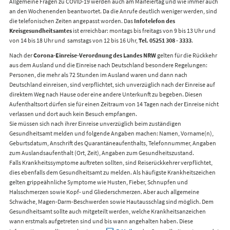
Allgemeine Fragen zu COVID-19 werden auch am Maifeiertag und wie immer auch
an den Wochenenden beantwortet. Da die Anrufe deutlich weniger werden, sind
die telefonischen Zeiten angepasst worden. Das
Infotelefon des
Kreisgesundheitsamtes
ist erreichbar: montags bis freitags von 9 bis 13 Uhr und
von 14 bis 18 Uhr und samstags von 12 bis 16 Uhr,
Tel. 05251 308 - 3333
.
Nach der
Corona-Einreise-Verordnung des Landes NRW
gelten für die Rückkehr
aus dem Ausland und die Einreise nach Deutschland besondere Regelungen:
Personen, die mehr als 72 Stunden im Ausland waren und dann nach
Deutschland einreisen, sind verpflichtet, sich unverzüglich nach der Einreise auf
direktem Weg nach Hause oder eine andere Unterkunft zu begeben. Diesen
Aufenthaltsort dürfen sie für einen Zeitraum von 14 Tagen nach der Einreise nicht
verlassen und dort auch kein Besuch empfangen.
Sie müssen sich nach ihrer Einreise unverzüglich beim zuständigen
Gesundheitsamt melden und folgende Angaben machen: Namen, Vorname(n),
Geburtsdatum, Anschrift des Quarantäneaufenthalts, Telefonnummer, Angaben
zum Auslandsaufenthalt (Ort, Zeit), Angaben zum Gesundheitszustand.
Falls Krankheitssymptome auftreten sollten, sind Reiserückkehrer verpflichtet,
dies ebenfalls dem Gesundheitsamt zu melden. Als häufigste Krankheitszeichen
gelten grippeähnliche Symptome wie Husten, Fieber, Schnupfen und
Halsschmerzen sowie Kopf- und Gliederschmerzen. Aber auch allgemeine
Schwäche, Magen-Darm-Beschwerden sowie Hautausschlag sind möglich. Dem
Gesundheitsamt sollte auch mitgeteilt werden, welche Krankheitsanzeichen
wann erstmals aufgetreten sind und bis wann angehalten haben. Diese