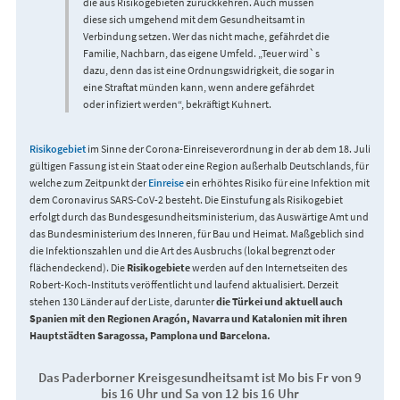
die aus Risikogebieten zurückkehren. Auch müssen
diese sich umgehend mit dem Gesundheitsamt in
Verbindung setzen. Wer das nicht mache, gefährdet die
Familie, Nachbarn, das eigene Umfeld. „Teuer wird`s
dazu, denn das ist eine Ordnungswidrigkeit, die sogar in
eine Straftat münden kann, wenn andere gefährdet
oder infiziert werden“, bekräftigt Kuhnert.
Risikogebiet
im Sinne der Corona-Einreiseverordnung in der ab dem 18. Juli
gültigen Fassung ist ein Staat oder eine Region außerhalb Deutschlands, für
welche zum Zeitpunkt der
Einreise
ein erhöhtes Risiko für eine Infektion mit
dem Coronavirus SARS-CoV-2 besteht. Die Einstufung als Risikogebiet
erfolgt durch das Bundesgesundheitsministerium, das Auswärtige Amt und
das Bundesministerium des Inneren, für Bau und Heimat. Maßgeblich sind
die Infektionszahlen und die Art des Ausbruchs (lokal begrenzt oder
flächendeckend). Die
Risikogebiete
werden auf den Internetseiten des
Robert-Koch-Instituts veröffentlicht und laufend aktualisiert. Derzeit
stehen 130 Länder auf der Liste, darunter
die Türkei und aktuell auch
Spanien mit den Regionen Aragón, Navarra und Katalonien mit ihren
Hauptstädten Saragossa, Pamplona und Barcelona.
Das Paderborner Kreisgesundheitsamt ist Mo bis Fr von 9
bis 16 Uhr und Sa von 12 bis 16 Uhr