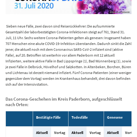
Sieben neue Fälle, zwei davon sind Reiserückkehrer: Die aufsummierte
Gesamtzahl der laborbestätigten Corona-Infektionen steigt auf 761, Stand 31.
Juli, 11 Uhr. Sechs weitere Corona-Patienten gelten als genesen: Insgesamt haben
707 Menschen eine akute COVID-19-Infektion überstanden. Dadurch sinkt die Zahl
jener, die aktuell noch mit dem Coronavirus SARS-CoV-2 infiziert sind (aktive
Fälle), auf 20. Betroffen ist weiterhin vor allem Paderborn mit 12 aktuell
Infizierten, weitere aktive Fälle in Bad Lippspringe (1), Bad Wünnenberg (1), sowie
je zwei Fälle in Delbrück, Hövelhof und Salzkotten. In Altenbeken, Borchen, Büren
und Lichtenau ist derzeit niemand infiziert. Fünf Corona-Patienten (einer weniger
gegenüber dem Vortag) werden im Krankenhaus behandelt, drei davon befinden
sich auf der Intensivstation.
Das Corona-Geschehen im Kreis Paderborn, aufgeschlüsselt
nach Orten:
Bestätigte Fälle
Todesfälle
Genesene
Aktuell
Vortag
Aktuell
Vortag
Aktuell
Vortag