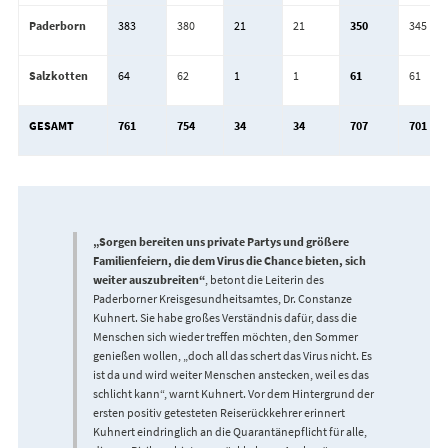
Paderborn
383
380
21
21
350
345
Salzkotten
64
62
1
1
61
61
GESAMT
761
754
34
34
707
701
„Sorgen bereiten uns private Partys und größere
Familienfeiern, die dem Virus die Chance bieten, sich
weiter auszubreiten“
, betont die Leiterin des
Paderborner Kreisgesundheitsamtes, Dr. Constanze
Kuhnert. Sie habe großes Verständnis dafür, dass die
Menschen sich wieder treffen möchten, den Sommer
genießen wollen, „doch all das schert das Virus nicht. Es
ist da und wird weiter Menschen anstecken, weil es das
schlicht kann“, warnt Kuhnert. Vor dem Hintergrund der
ersten positiv getesteten Reiserückkehrer erinnert
Kuhnert eindringlich an die Quarantänepflicht für alle,