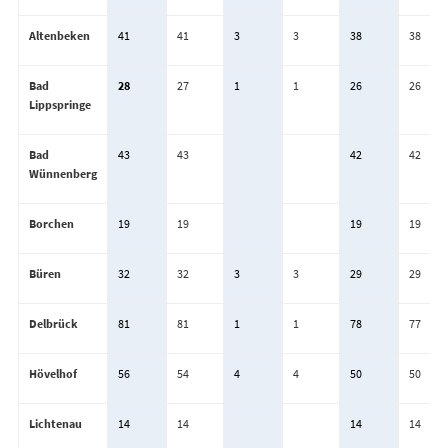
Altenbeken
41
41
3
3
38
38
Bad
28
27
1
1
26
26
Lippspringe
Bad
43
43
42
42
Wünnenberg
Borchen
19
19
19
19
Büren
32
32
3
3
29
29
Delbrück
81
81
1
1
78
77
Hövelhof
56
54
4
4
50
50
Lichtenau
14
14
14
14