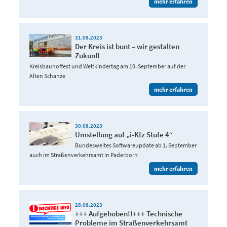
mehr erfahren
31.08.2023
Der Kreis ist bunt – wir gestalten
Zukunft
Kreisbauhoffest und Weltkindertag am 10. September auf der
Alten Schanze
mehr erfahren
30.08.2023
Umstellung auf „i-Kfz Stufe 4“
Bundesweites Softwareupdate ab 1. September
auch im Straßenverkehrsamt in Paderborn
mehr erfahren
28.08.2023
+++ Aufgehoben!!+++ Technische
Probleme im Straßenverkehrsamt