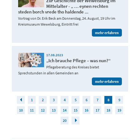
Zur Geschichte der Wewelsburg im
Mittelalter - „ … eynen rechten
steden borch vrede tho haldende ...
Vortrag von Dr. Erik Beck am Donnerstag, 24. August, 19 Uhr im
Kreismuseum Wewelsburg, Eintritt frei
mehr erfahren
17.08.2023
„Ich brauche Pflege – was nun?“
Pflegeberatung des Kreises bietet
Sprechstunden in allen Gemeinden an
mehr erfahren
1
2
3
4
5
6
7
8
9
10
11
12
13
14
15
16
17
18
19
20