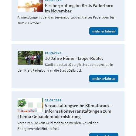
Fischerprüfung im Kreis Paderborn
im November
Anmeldungen über das Serviceportal des Kreises Paderborn bis
zum 2. Oktober
mehr erfahren
01.09.2023
10 Jahre Römer-Lippe-Route:
Stadt Lippstadt übergibt Kooperationsrad in
den Kreis Paderborn an die Stadt Delbrück
mehr erfahren
31.08.2023
Veranstaltungsreihe Klimaforum –
Informationsveranstaltungen zum
Thema Gebäudemodernisierung
Verheizen Sie kein Geld mehr und werden Sie Teil der
Energiewende! Eintritt frei!