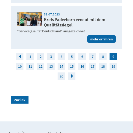
31.07.2023
Kreis Paderborn erneut mit dem
Qualitätssiegel
"ServiceQualität Deutschland“ ausgezeichnet
mehr erfahren
1
2
3
4
5
6
7
8
9
10
11
12
13
14
15
16
17
18
19
20
Zurück