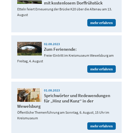
mit kostenlosem Dorffrühstück
Etteln feiert Erneuerung der Brücke K20 über die Altenau am 13.
August
mehr erfahren
02.08.2023
Zum Ferienende:
Freier Eintritt im Kreismuseum Wewelsburg am
Freitag, 4. August
mehr erfahren
01.08.2023
Sprichwörter und Redewendungen
für „Hinz und Kunz“ in der
Wewelsburg
Öffentliche Themenführung am Sonntag, 6. August, 15 Uhr im
Kreismuseum
mehr erfahren