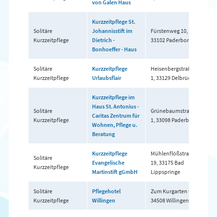
von Galen Haus
Kurzzeitpflege St.
Solitäre
Johannisstift im
Fürstenweg 10,
05
Kurzzeitpflege
Dietrich -
33102 Paderborn
Bonhoeffer - Haus
Solitäre
Kurzzeitpflege
Heisenbergstraße
01
Kurzzeitpflege
Urlaubsflair
1, 33129 Delbrück
Kurzzeitpflege im
Haus St. Antonius -
Solitäre
Grünebaumstraße
Caritas Zentrum für
05
Kurzzeitpflege
1, 33098 Paderborn
Wohnen, Pflege u.
Beratung
Kurzzeitpflege
Mühlenflößstraße
Solitäre
Evangelische
19, 33175 Bad
05
Kurzzeitpflege
Martinstift gGmbH
Lippspringe
Solitäre
Pflegehotel
Zum Kurgarten 9,
05
Kurzzeitpflege
Willingen
34508 Willingen