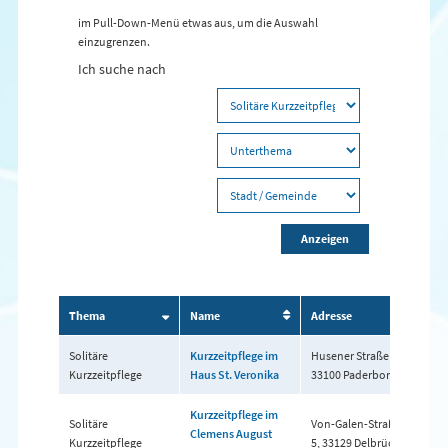
im Pull-Down-Menü etwas aus, um die Auswahl
einzugrenzen.
Ich suche nach
Anzeigen
Thema
Name
Adresse
Te
Solitäre
Kurzzeitpflege im
Husener Straße 89,
05
Kurzzeitpflege
Haus St. Veronika
33100 Paderborn
Kurzzeitpflege im
Solitäre
Von-Galen-Straße
Clemens August
05
Kurzzeitpflege
5, 33129 Delbrück