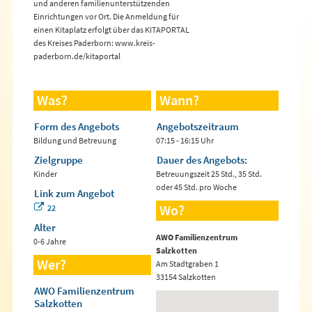
und anderen familienunterstützenden
Einrichtungen vor Ort. Die Anmeldung für
einen Kitaplatz erfolgt über das KITAPORTAL
des Kreises Paderborn: www.kreis-
paderborn.de/kitaportal
Was?
Wann?
Form des Angebots
Angebotszeitraum
Bildung und Betreuung
07:15 - 16:15 Uhr
Zielgruppe
Dauer des Angebots:
Kinder
Betreuungszeit 25 Std., 35 Std.
oder 45 Std. pro Woche
Link zum Angebot
Wo?
22
Alter
AWO Familienzentrum
0-6 Jahre
Salzkotten
Wer?
Am Stadtgraben 1
33154 Salzkotten
AWO Familienzentrum
Salzkotten