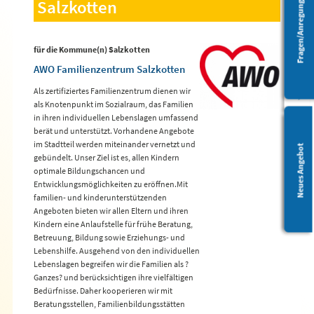
Fragen/Anregungen
Salzkotten
Barrierefreiheit
für die Kommune(n) Salzkotten
AWO Familienzentrum Salzkotten
Als zertifiziertes Familienzentrum dienen wir
als Knotenpunkt im Sozialraum, das Familien
in ihren individuellen Lebenslagen umfassend
berät und unterstützt. Vorhandene Angebote
im Stadtteil werden miteinander vernetzt und
Leichte Sprache
Neues Angebot
gebündelt. Unser Ziel ist es, allen Kindern
optimale Bildungschancen und
Entwicklungsmöglichkeiten zu eröffnen.Mit
familien- und kinderunterstützenden
Angeboten bieten wir allen Eltern und ihren
Kindern eine Anlaufstelle für frühe Beratung,
Betreuung, Bildung sowie Erziehungs- und
Lebenshilfe. Ausgehend von den individuellen
Lebenslagen begreifen wir die Familien als ?
Ganzes? und berücksichtigen ihre vielfältigen
Bedürfnisse. Daher kooperieren wir mit
Beratungsstellen, Familienbildungsstätten