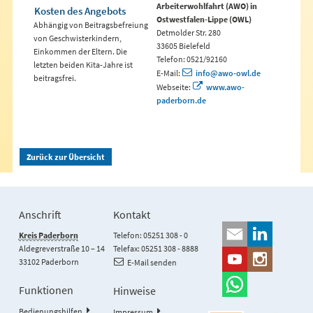
Arbeiterwohlfahrt (AWO) in
Kosten des Angebots
Ostwestfalen-Lippe (OWL)
Abhängig von Beitragsbefreiung
Detmolder Str. 280
von Geschwisterkindern,
33605 Bielefeld
Einkommen der Eltern. Die
Telefon: 0521/92160
letzten beiden Kita-Jahre ist
E-Mail:
info@awo-owl.de
beitragsfrei.
Webseite:
www.awo-
paderborn.de
Zurück zur Übersicht
Anschrift
Kontakt
Kreis Paderborn
Telefon: 05251 308 - 0
Aldegreverstraße 10 – 14
Telefax: 05251 308 - 8888
33102 Paderborn
E-Mail senden
Funktionen
Hinweise
Bedienungshilfen
Impressum