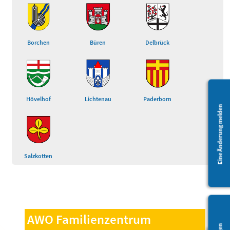
Borchen
Büren
Delbrück
Hövelhof
Lichtenau
Paderborn
Eine Änderung melden
Salzkotten
AWO Familienzentrum