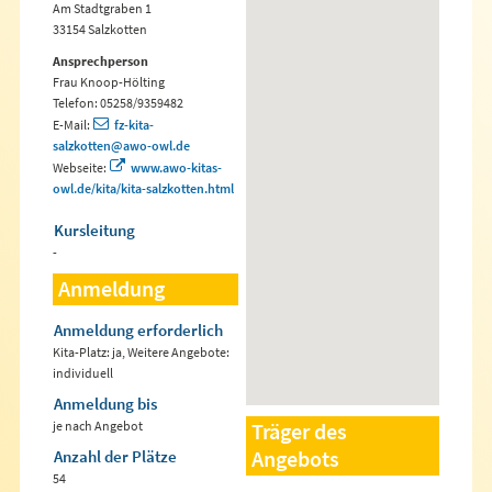
Am Stadtgraben 1
33154 Salzkotten
Ansprechperson
Frau Knoop-Hölting
Telefon: 05258/9359482
E-Mail:
fz-kita-
salzkotten@awo-owl.de
Webseite:
www.awo-kitas-
owl.de/kita/kita-salzkotten.html
Kursleitung
-
Anmeldung
Anmeldung erforderlich
Kita-Platz: ja, Weitere Angebote:
individuell
Anmeldung bis
je nach Angebot
Träger des
Angebots
Anzahl der Plätze
54