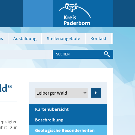
us
Ausbildung
Stellenangebote
Kontakt
ld“
Zeige
Kartenübersicht
Beschreibung
eprägter
ührt zur
Geologische Besonderheiten