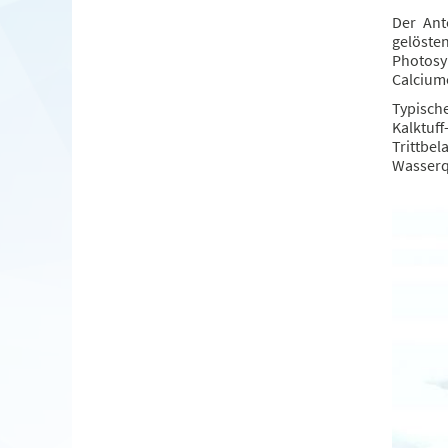
Der Ant
gelöste
Photos
Calciumc
Typisch
Kalktuf
Trittbe
Wasserqu