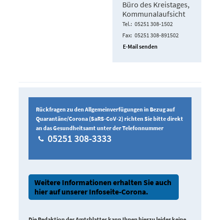
Büro des Kreistages,
Kommunalaufsicht
Tel.
05251 308-1502
Fax
05251 308-891502
E-Mail senden
Rückfragen zu den Allgemeinverfügungen in Bezug auf
Quarantäne/Corona (SaRS-CoV-2) richten Sie bitte direkt
an das Gesundheitsamt unter der Telefonnummer
05251 308-3333
Weitere Informationen erhalten Sie auch
hier auf unserer Infoseite-Corona.
Die Redaktion des Amtsblattes kann Ihnen hierzu leider keine