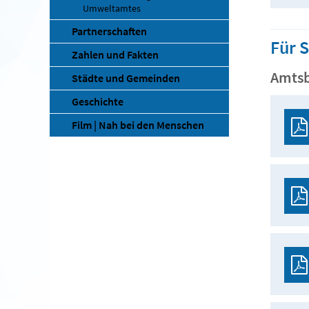
Umweltamtes
Partnerschaften
Für 
Zahlen und Fakten
Amtsb
Städte und Gemeinden
Geschichte
Film | Nah bei den Menschen