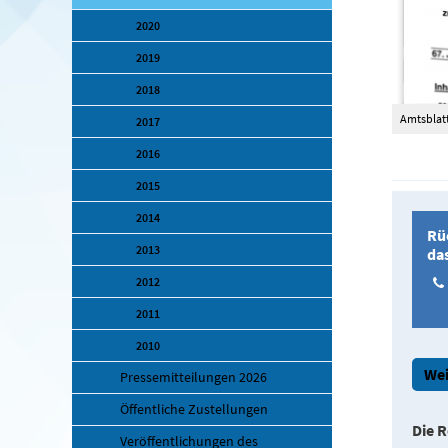
2020
2019
2018
Amtsblatt
2017
2016
2015
2014
Rü
2013
da
2012
2011
2010
Wei
Pressemitteilungen 2026
Öffentliche Zustellungen
Die R
Veröffentlichungen des