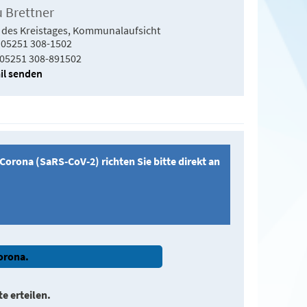
u Brettner
 des Kreistages, Kommunalaufsicht
05251 308-1502
05251 308-891502
il senden
rona (SaRS-CoV-2) richten Sie bitte direkt an
Corona.
e erteilen.