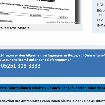
Fra
Büro
Tel.
Fax
E-Ma
 für den Kreis Paderborn
ckfragen zu den Allgemeinverfügungen in Bezug auf Quarantäne/Co
s Gesundheitsamt unter der Telefonnummer
05251 308-3333
tere Informationen erhalten Sie auch hier auf unserer Infoseite-
edaktion des Amtsblattes kann Ihnen hierzu leider keine Auskünft