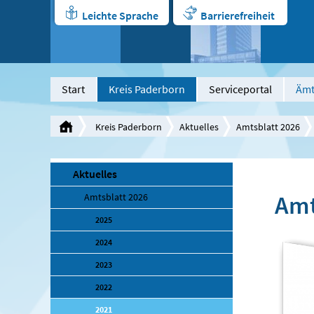
Leichte Sprache
Barrierefreiheit
Start
Kreis Paderborn
Serviceportal
Ämt
Kreis Paderborn
Aktuelles
Amtsblatt 2026
Aktuelles
Amt
Amtsblatt 2026
2025
2024
2023
2022
2021