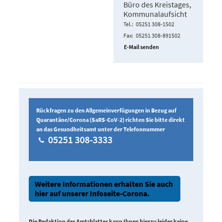
Büro des Kreistages,
Kommunalaufsicht
Tel.
05251 308-1502
Fax
05251 308-891502
E-Mail senden
Rückfragen zu den Allgemeinverfügungen in Bezug auf
Quarantäne/Corona (SaRS-CoV-2) richten Sie bitte direkt
an das Gesundheitsamt unter der Telefonnummer
05251 308-3333
Weitere Informationen erhalten Sie auch
hier auf unserer Infoseite-Corona.
Die Redaktion des Amtsblattes kann Ihnen hierzu leider keine