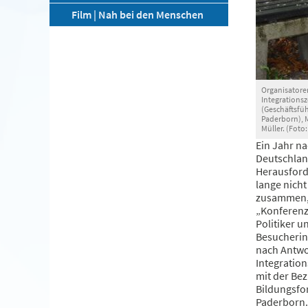
Film | Nah bei den Menschen
Organisatoren
Integrationsz
(Geschäftsfüh
Paderborn), 
Müller. (Foto
Ein Jahr n
Deutschland
Herausford
lange nicht
zusammen, 
„Konferenz 
Politiker 
Besucherin
nach Antwo
Integratio
mit der Be
Bildungsfo
Paderborn.