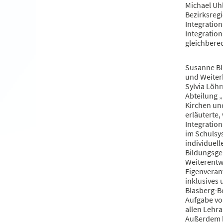
Michael Uhl
Bezirksregi
Integratio
Integration
gleichberec
Susanne Bl
und Weiterb
Sylvia Löh
Abteilung „
Kirchen und
erläuterte
Integration
im Schulsy
individuel
Bildungsge
Weiterentw
Eigenverant
inklusives
Blasberg-B
Aufgabe vor
allen Lehr
Außerdem k