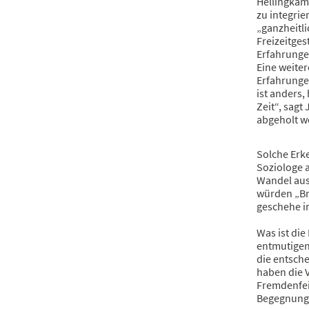
Hellingkamp
zu integrie
„ganzheitli
Freizeitges
Erfahrunge
Eine weiter
Erfahrunge
ist anders,
Zeit“, sagt
abgeholt w
Solche Erke
Soziologe a
Wandel aus.
würden „Br
geschehe i
Was ist die
entmutigen 
die entsch
haben die V
Fremdenfei
Begegnunge