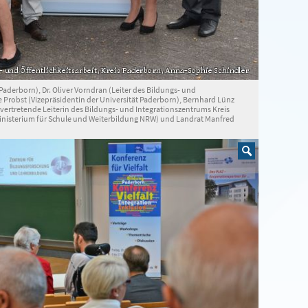
 Paderborn), Dr. Oliver Vorndran (Leiter des Bildungs- und
e Probst (Vizepräsidentin der Universität Paderborn), Bernhard Lünz
vertretende Leiterin des Bildungs- und Integrationszentrums Kreis
Ministerium für Schule und Weiterbildung NRW) und Landrat Manfred