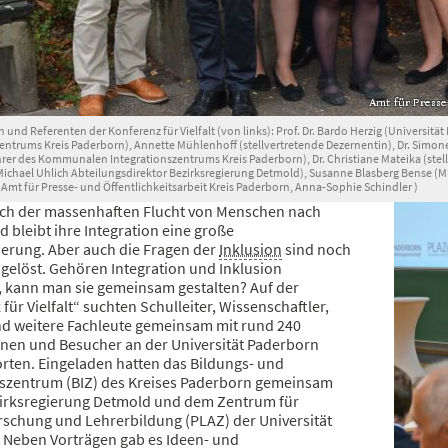
 und Referenten der Konferenz für Vielfalt (von links): Prof. Dr. Bardo Herzig (Universität
entrums Kreis Paderborn), Annette Mühlenhoff (stellvertretende Dezernentin), Dr. Simon
rer des Kommunalen Integrationszentrums Kreis Paderborn), Dr. Christiane Mateika (stell
Michael Uhlich Abteilungsdirektor Bezirksregierung Detmold), Susanne Blasberg Bense (
: Amt für Presse- und Öffentlichkeitsarbeit Kreis Paderborn, Anna-Sophie Schindler )
ach der massenhaften Flucht von Menschen nach
 bleibt ihre Integration eine große
erung. Aber auch die Fragen der
Inklusion
sind noch
 gelöst. Gehören Integration und Inklusion
kann man sie gemeinsam gestalten? Auf der
für Vielfalt“ suchten Schulleiter, Wissenschaftler,
und weitere Fachleute gemeinsam mit rund 240
nen und Besucher an der Universität Paderborn
rten. Eingeladen hatten das Bildungs- und
nszentrum (BIZ) des Kreises Paderborn gemeinsam
zirksregierung Detmold und dem Zentrum für
rschung und Lehrerbildung (PLAZ) der Universität
 Neben Vorträgen gab es Ideen- und