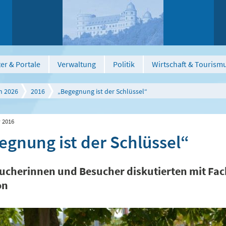
er & Portale
Verwaltung
Politik
Wirtschaft & Tourism
n 2026
2016
„Begegnung ist der Schlüssel“
 2016
egnung ist der Schlüssel“
ucherinnen und Besucher diskutierten mit Fac
on