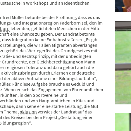
stausche in Workshops und an Ideentischen.
fred Müller betonte bei der Eröffnung, dass es das
ldungs- und Integrationsregion Paderborn sei, den im
rborn
lebenden, geflüchteten Menschen in der Mitte
chaft eine Chance zu geben. Der Landrat betonte
g, dass Integration keine Einbahnstraße sei. „Es gibt
orstellungen, die wir allen Migranten abverlangen
zu gehört das Wertegerüst des Grundgesetzes mit
atie- und Rechtsprinzip, mit der unbedingten
r Grundrechte, der Gleichberechtigung von Mann
er religiösen Toleranz und dazu gehört auch die
ch aktiv einzubringen durch Erlernen der deutsche
d der aktiven Aufnahme einer Bildungslaufbahn“,
Müller. Für diese Aufgabe brauche es Geduld und
. Wenn er sich das Engagement von Ehrenamtlichen
erkünften, in den Sportvereine und
verbänden und von Hauptamtlichen in Kitas und
chaue, dann sehe er eine starke Leistung, die Mut
im Thema
Inklusion
verwies der Landrat auf das
 des Kreises bei dem Projekt „Gestaltung einer
Bildungsregion“.