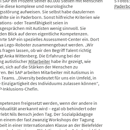
ll SAP ein Prozent seiner 80.000 Stellen mit Menschen
5 Fotos:
die diese komplexe und neurologische
Paderb
gsstörung aufweisen. Sie selbst habe dazulernen
hlte sie in Paderborn. Sonst hilfreiche Kriterien wie
ions- oder Teamfähigkeit seien in
sgesprächen mit Autisten wenig sinnvoll. Sie
 den Blick auf deren eigentliche Kompetenzen.
rte SAP ein spezielles Assessment-Center ein. Dort
wa Lego-Roboter zusammengebaut werden. „Wir
fragen lassen, ob wir den Begriff Talent richtig
gt Anka Wittenberg. Die Erfahrung bei der
ng autistischer
Mitarbeiter
habe ihr gezeigt, wie
sei, sich auf die Stärken der Menschen zu
en. Bei SAP arbeiten Mitarbeiter mit Autismus in
Teams. „Diversity bedeutet für uns ein Umfeld, in
 Einzigartigkeit des Individuums zulassen können“,
P-Inklusions-Chefin.
petenzen freigesetzt werden, wenn der andere in
vidualität anerkannt wird – egal ob behindert oder
rlebt Nils Bensch jeden Tag. Der Sozialpädagoge
 in einem der fast zwanzig Workshops der Tagung
beit in einer Internationalen Klasse an der Bielefelder