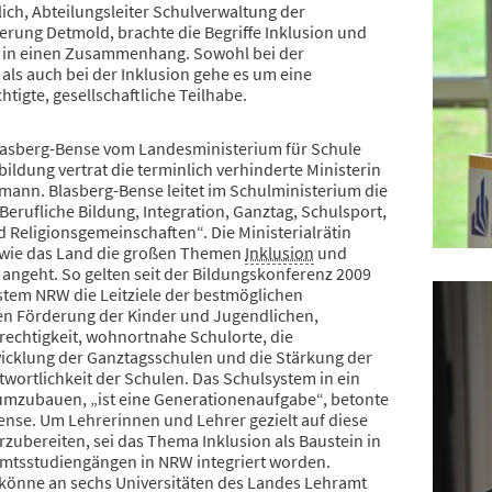
ich, Abteilungsleiter Schulverwaltung der
erung Detmold, brachte die Begriffe Inklusion und
n in einen Zusammenhang. Sowohl bei der
 als auch bei der Inklusion gehe es um eine
htigte, gesellschaftliche Teilhabe.
asberg-Bense vom Landesministerium für Schule
ildung vertrat die terminlich verhinderte Ministerin
rmann. Blasberg-Bense leitet im Schulministerium die
Berufliche Bildung, Integration, Ganztag, Schulsport,
 Religionsgemeinschaften“. Die Ministerialrätin
, wie das Land die großen Themen
Inklusion
und
 angeht. So gelten seit der Bildungskonferenz 2009
stem NRW die Leitziele der bestmöglichen
len Förderung der Kinder und Jugendlichen,
rechtigkeit, wohnortnahe Schulorte, die
icklung der Ganztagsschulen und die Stärkung der
wortlichkeit der Schulen. Das Schulsystem in ein
 umzubauen, „ist eine Generationenaufgabe“, betonte
ense. Um Lehrerinnen und Lehrer gezielt auf diese
zubereiten, sei das Thema Inklusion als Baustein in
amtsstudiengängen in NRW integriert worden.
önne an sechs Universitäten des Landes Lehramt