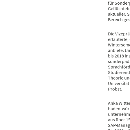
für Sonder
Geflüchtet
aktueller. 
Bereich ge
Die Vizeprä
erläuterte,
Winterseme
anbiete. U
bis 2018 in
sonderpäd
Sprachförde
Studierend
Theorie und
Universitä
Probst.
Anka Witte
baden-würt
unternehme
aus über 1
SAP-Manage