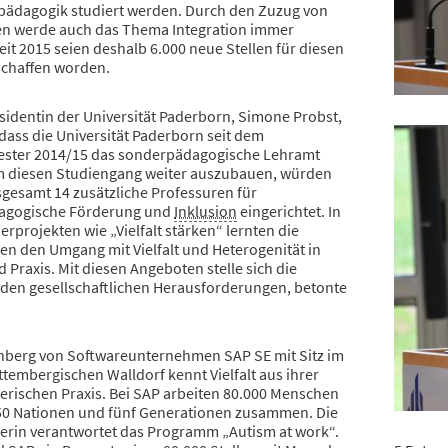
pädagogik studiert werden. Durch den Zuzug von
en werde auch das Thema Integration immer
Seit 2015 seien deshalb 6.000 neue Stellen für diesen
schaffen worden.
sidentin der Universität Paderborn, Simone Probst,
 dass die Universität Paderborn seit dem
ster 2014/15 das sonderpädagogische Lehramt
m diesen Studiengang weiter auszubauen, würden
sgesamt 14 zusätzliche Professuren für
agogische Förderung und
Inklusion
eingerichtet. In
rprojekten wie „Vielfalt stärken“ lernten die
en den Umgang mit Vielfalt und Heterogenität in
 Praxis. Mit diesen Angeboten stelle sich die
t den gesellschaftlichen Herausforderungen, betonte
nberg von Softwareunternehmen SAP SE mit Sitz im
tembergischen Walldorf kennt Vielfalt aus ihrer
rischen Praxis. Bei SAP arbeiten 80.000 Menschen
50 Nationen und fünf Generationen zusammen. Die
rin verantwortet das Programm „Autism at work“.