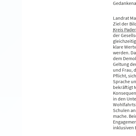
Gedankenau
Landrat Man
Ziel der Bi
Kreis Pade
der Gesells
gleichzeiti
klare Wertv
werden. Da
dem Demokr
Geltung de
und Frau, d
Pflicht, si
Sprache un
bekräftigt 
Konsequenz
in den Unt
Wohlfahrts
Schulen ans
mache. Be
Engagement
inklusiven 