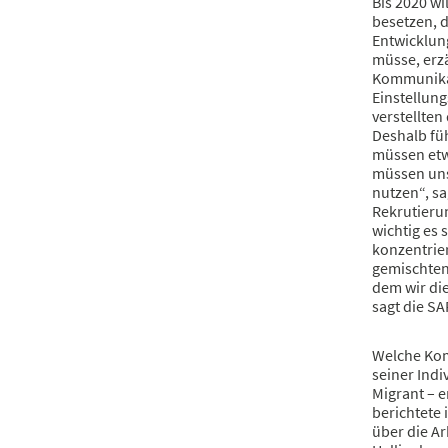
Bis 2020 wi
besetzen, 
Entwicklun
müsse, erzä
Kommunikat
Einstellung
verstellten
Deshalb füh
müssen et
müssen uns 
nutzen“, sa
Rekrutieru
wichtig es 
konzentrier
gemischten 
dem wir die
sagt die SA
Welche Kom
seiner Indi
Migrant – e
berichtete
über die Ar