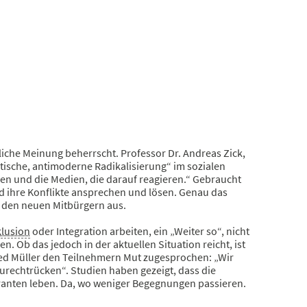
liche Meinung beherrscht. Professor Dr. Andreas Zick,
atische, antimoderne Radikalisierung“ im sozialen
hen und die Medien, die darauf reagieren.“ Gebraucht
 ihre Konflikte ansprechen und lösen. Genau das
e den neuen Mitbürgern aus.
klusion
oder Integration arbeiten, ein „Weiter so“, nicht
. Ob das jedoch in der aktuellen Situation reicht, ist
red Müller den Teilnehmern Mut zugesprochen: „Wir
zurechtrücken“. Studien haben gezeigt, dass die
granten leben. Da, wo weniger Begegnungen passieren.