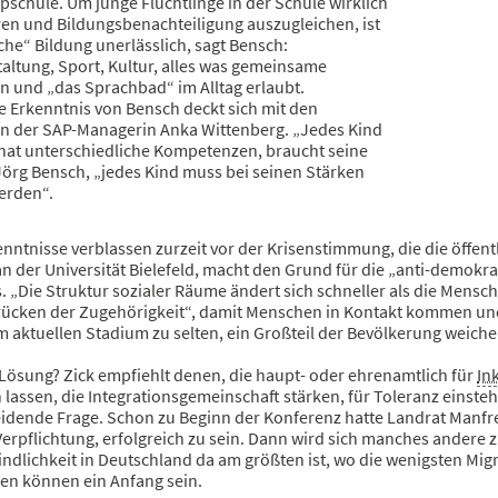
schule. Um junge Flüchtlinge in der Schule wirklich
ren und Bildungsbenachteiligung auszugleichen, ist
che“ Bildung unerlässlich, sagt Bensch:
taltung, Sport, Kultur, alles was gemeinsame
n und „das Sprachbad“ im Alltag erlaubt.
e Erkenntnis von Bensch deckt sich mit den
n der SAP-Managerin Anka Wittenberg. „Jedes Kind
 hat unterschiedliche Kompetenzen, braucht seine
 Jörg Bensch, „jedes Kind muss bei seinen Stärken
erden“.
nntnisse verblassen zurzeit vor der Krisenstimmung, die die öffent
n der Universität Bielefeld, macht den Grund für die „anti-demokr
 „Die Struktur sozialer Räume ändert sich schneller als die Mensc
ücken der Zugehörigkeit“, damit Menschen in Kontakt kommen und
m aktuellen Stadium zu selten, ein Großteil der Bevölkerung weich
 Lösung? Zick empfiehlt denen, die haupt- oder ehrenamtlich für
In
lassen, die Integrationsgemeinschaft stärken, für Toleranz einstehen
eidende Frage. Schon zu Beginn der Konferenz hatte Landrat Manf
erpflichtung, erfolgreich zu sein. Dann wird sich manches andere 
ndlichkeit in Deutschland da am größten ist, wo die wenigsten Mi
n können ein Anfang sein.