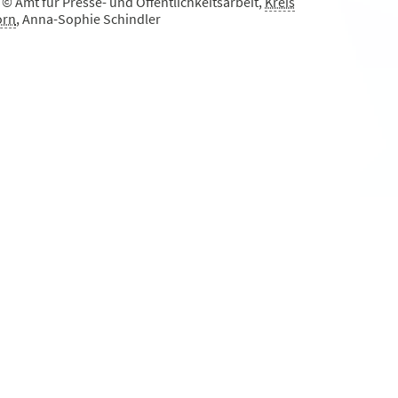
 © Amt für Presse- und Öffentlichkeitsarbeit,
Kreis
orn
, Anna-Sophie Schindler