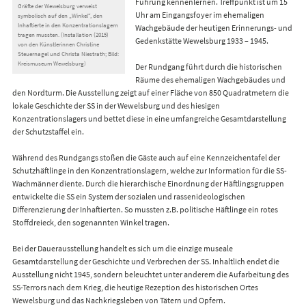
Führung kennenlernen. Treffpunkt ist um 15
Gräfte der Wewelsburg verweist
Uhr am Eingangsfoyer im ehemaligen
symbolisch auf den „Winkel“, den
Inhaftierte in den Konzentrationslagern
Wachgebäude der heutigen Erinnerungs- und
tragen mussten. (Installation (2015)
Gedenkstätte Wewelsburg 1933 – 1945.
von den Künstlerinnen Christine
Steuernagel und Christa Niestrath; Bild:
Kreismuseum Wewelsburg)
Der Rundgang führt durch die historischen
Räume des ehemaligen Wachgebäudes und
den Nordturm. Die Ausstellung zeigt auf einer Fläche von 850 Quadratmetern die
lokale Geschichte der SS in der Wewelsburg und des hiesigen
Konzentrationslagers und bettet diese in eine umfangreiche Gesamtdarstellung
der Schutzstaffel ein.
Während des Rundgangs stoßen die Gäste auch auf eine Kennzeichentafel der
Schutzhäftlinge in den Konzentrationslagern, welche zur Information für die SS-
Wachmänner diente. Durch die hierarchische Einordnung der Häftlingsgruppen
entwickelte die SS ein System der sozialen und rassenideologischen
Differenzierung der Inhaftierten. So mussten z.B. politische Häftlinge ein rotes
Stoffdreieck, den sogenannten Winkel tragen.
Bei der Dauerausstellung handelt es sich um die einzige museale
Gesamtdarstellung der Geschichte und Verbrechen der SS. Inhaltlich endet die
Ausstellung nicht 1945, sondern beleuchtet unter anderem die Aufarbeitung des
SS-Terrors nach dem Krieg, die heutige Rezeption des historischen Ortes
Wewelsburg und das Nachkriegsleben von Tätern und Opfern.