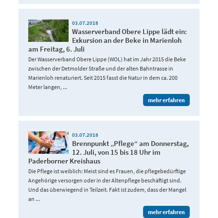
03.07.2018
Wasserverband Obere Lippe lädt ein:
Exkursion an der Beke in Marienloh
am Freitag, 6. Juli
Der Wasserverband Obere Lippe (WOL) hat im Jahr 2015 die Beke
zwischen der Detmolder Straße und der alten Bahntrasse in
Marienloh renaturiert. Seit 2015 fasst die Natur in dem ca. 200
Meter langen, ...
mehr erfahren
03.07.2018
Brennpunkt „Pflege“ am Donnerstag,
12. Juli, von 15 bis 18 Uhr im
Paderborner Kreishaus
Die Pflege ist weiblich: Meist sind es Frauen, die pflegebedürftige
Angehörige versorgen oder in der Altenpflege beschäftigt sind.
Und das überwiegend in Teilzeit. Fakt ist zudem, dass der Mangel
an ...
mehr erfahren