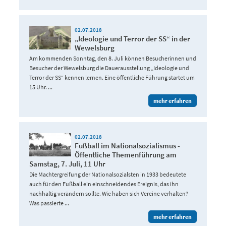
02.07.2018
„Ideologie und Terror der SS“ in der
Wewelsburg
Am kommenden Sonntag, den 8. Juli können Besucherinnen und
Besucher der Wewelsburg die Dauerausstellung „Ideologie und
Terror der SS“ kennen lernen. Eine öffentliche Führung startet um
15 Uhr. ...
mehr erfahren
02.07.2018
Fußball im Nationalsozialismus -
Öffentliche Themenführung am
Samstag, 7. Juli, 11 Uhr
Die Machtergreifung der Nationalsozialsten in 1933 bedeutete
auch für den Fußball ein einschneidendes Ereignis, das ihn
nachhaltig verändern sollte. Wie haben sich Vereine verhalten?
Was passierte ...
mehr erfahren