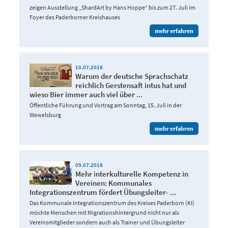
zeigen Ausstellung „ShardArt by Hans Hoppe“ bis zum 27. Juli im
Foyer des Paderborner Kreishauses
mehr erfahren
10.07.2018
Warum der deutsche Sprachschatz
reichlich Gerstensaft intus hat und
wieso Bier immer auch viel über ...
Öffentliche Führung und Vortrag am Sonntag, 15. Juli in der
Wewelsburg
mehr erfahren
09.07.2018
Mehr interkulturelle Kompetenz in
Vereinen: Kommunales
Integrationszentrum fördert Übungsleiter- ...
Das Kommunale Integrationszentrum des Kreises Paderborn (KI)
möchte Menschen mit Migrationshintergrund nicht nur als
Vereinsmitglieder sondern auch als Trainer und Übungsleiter