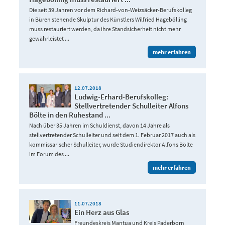
Die seit 39 Jahren vor dem Richard-von-Weizsäcker-Berufskolleg
in Büren stehende Skulptur des Künstlers Wilfried Hagebölling
muss restauriert werden, da ihre Standsicherheit nicht mehr
gewährleistet ...
mehr erfahren
12.07.2018
Ludwig-Erhard-Berufskolleg:
Stellvertretender Schulleiter Alfons
Bölte in den Ruhestand ...
Nach über 35 Jahren im Schuldienst, davon 14 Jahre als
stellvertretender Schulleiter und seit dem 1. Februar 2017 auch als
kommissarischer Schulleiter, wurde Studiendirektor Alfons Bölte
im Forum des ...
mehr erfahren
11.07.2018
Ein Herz aus Glas
Freundeskreis Mantua und Kreis Paderborn