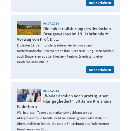
mehr erfahren
06.07.2018
Die Industrialisierung des deutschen
Braugewerbes im 19. Jahrhundert:
Vortrag von Prof. Dr. ...
Ende des 19. Jahrhunderts intensivierten vor allem
mittelständische Unternehmen ihre Bierherstellung. Dazu zählten
auch Brauereien aus der hiesigen Region. Es entstand eine
moderne industrielle ...
mehr erfahren
06.07.2018
„Weder ärmlich noch protzig, aber
klar gegliedert“: 50 Jahre Kreishaus
Paderborn
Wer in diesen Tagen das markante Hochhaus an der
Aldegreverstraße betritt, sieht sie sofort: große Fototafeln mit
übersichtlichen Texten, die an die Entstehung des Paderborner
Kreishauses vor 50 ...