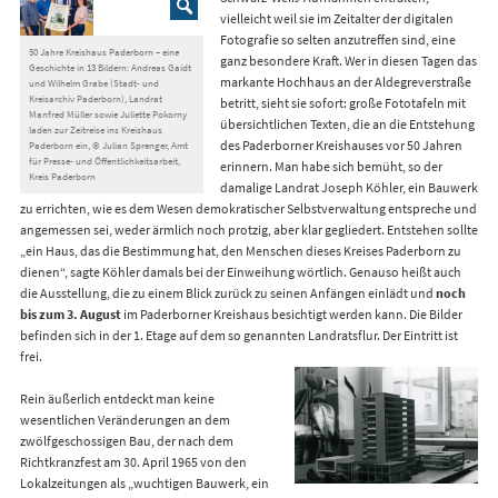
vielleicht weil sie im Zeitalter der digitalen
Fotografie so selten anzutreffen sind, eine
50 Jahre Kreishaus Paderborn – eine
ganz besondere Kraft. Wer in diesen Tagen das
Geschichte in 13 Bildern: Andreas Gaidt
markante Hochhaus an der Aldegreverstraße
und Wilhelm Grabe (Stadt- und
Kreisarchiv Paderborn), Landrat
betritt, sieht sie sofort: große Fototafeln mit
Manfred Müller sowie Juliette Pokorny
übersichtlichen Texten, die an die Entstehung
laden zur Zeitreise ins Kreishaus
des Paderborner Kreishauses vor 50 Jahren
Paderborn ein, © Julian Sprenger, Amt
für Presse- und Öffentlichkeitsarbeit,
erinnern. Man habe sich bemüht, so der
Kreis Paderborn
damalige Landrat Joseph Köhler, ein Bauwerk
zu errichten, wie es dem Wesen demokratischer Selbstverwaltung entspreche und
angemessen sei, weder ärmlich noch protzig, aber klar gegliedert. Entstehen sollte
„ein Haus, das die Bestimmung hat, den Menschen dieses Kreises Paderborn zu
dienen“, sagte Köhler damals bei der Einweihung wörtlich. Genauso heißt auch
die Ausstellung, die zu einem Blick zurück zu seinen Anfängen einlädt und
noch
bis zum 3. August
im Paderborner Kreishaus besichtigt werden kann. Die Bilder
befinden sich in der 1. Etage auf dem so genannten Landratsflur. Der Eintritt ist
frei.
Rein äußerlich entdeckt man keine
wesentlichen Veränderungen an dem
zwölfgeschossigen Bau, der nach dem
Richtkranzfest am 30. April 1965 von den
Lokalzeitungen als „wuchtigen Bauwerk, ein