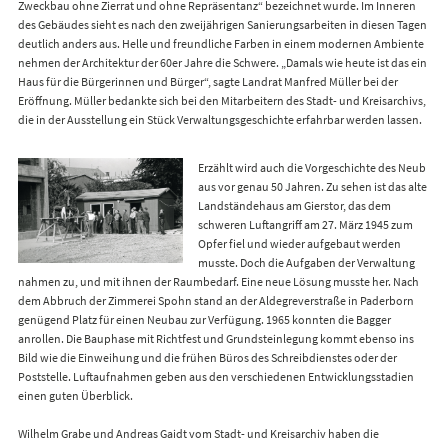
Zweckbau ohne Zierrat und ohne Repräsentanz“ bezeichnet wurde. Im Inneren
des Gebäudes sieht es nach den zweijährigen Sanierungsarbeiten in diesen Tagen
deutlich anders aus. Helle und freundliche Farben in einem modernen Ambiente
nehmen der Architektur der 60er Jahre die Schwere. „Damals wie heute ist das ein
Haus für die Bürgerinnen und Bürger“, sagte Landrat Manfred Müller bei der
Eröffnung. Müller bedankte sich bei den Mitarbeitern des Stadt- und Kreisarchivs,
die in der Ausstellung ein Stück Verwaltungsgeschichte erfahrbar werden lassen.
Erzählt wird auch die Vorgeschichte des Neub
aus vor genau 50 Jahren. Zu sehen ist das alte
Landständehaus am Gierstor, das dem
schweren Luftangriff am 27. März 1945 zum
Opfer fiel und wieder aufgebaut werden
musste. Doch die Aufgaben der Verwaltung
nahmen zu, und mit ihnen der Raumbedarf. Eine neue Lösung musste her. Nach
dem Abbruch der Zimmerei Spohn stand an der Aldegreverstraße in Paderborn
genügend Platz für einen Neubau zur Verfügung. 1965 konnten die Bagger
anrollen. Die Bauphase mit Richtfest und Grundsteinlegung kommt ebenso ins
Bild wie die Einweihung und die frühen Büros des Schreibdienstes oder der
Poststelle. Luftaufnahmen geben aus den verschiedenen Entwicklungsstadien
einen guten Überblick.
Wilhelm Grabe und Andreas Gaidt vom Stadt- und Kreisarchiv haben die