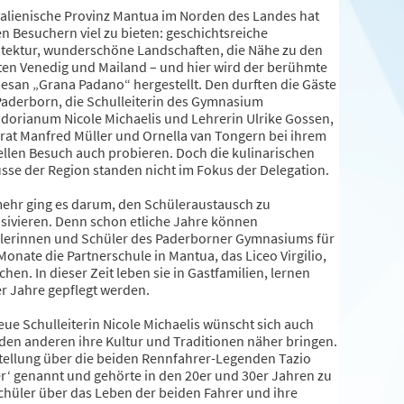
italienische Provinz Mantua im Norden des Landes hat
n Besuchern viel zu bieten: geschichtsreiche
itektur, wunderschöne Landschaften, die Nähe zu den
ten Venedig und Mailand – und hier wird der berühmte
esan „Grana Padano“ hergestellt. Den durften die Gäste
Paderborn, die Schulleiterin des Gymnasium
dorianum Nicole Michaelis und Lehrerin Ulrike Gossen,
rat Manfred Müller und Ornella van Tongern bei ihrem
ellen Besuch auch probieren. Doch die kulinarischen
sse der Region standen nicht im Fokus der Delegation.
mehr ging es darum, den Schüleraustausch zu
nsivieren. Denn schon etliche Jahre können
lerinnen und Schüler des Paderborner Gymnasiums für
Monate die Partnerschule in Mantua, das Liceo Virgilio,
hen. In dieser Zeit leben sie in Gastfamilien, lernen
r Jahre gepflegt werden.
eue Schulleiterin Nicole Michaelis wünscht sich auch
 den anderen ihre Kultur und Traditionen näher bringen.
ellung über die beiden Rennfahrer-Legenden Tazio
r‘ genannt und gehörte in den 20er und 30er Jahren zu
chüler über das Leben der beiden Fahrer und ihre