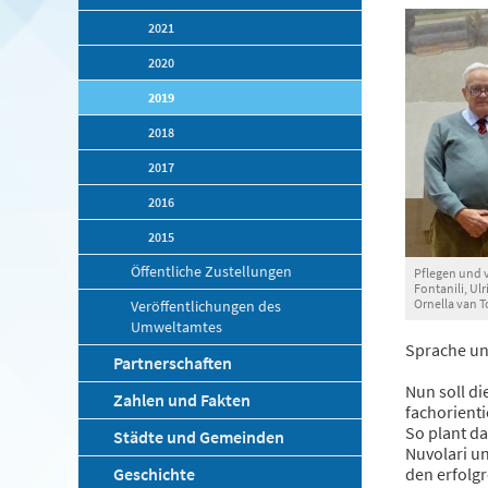
2021
2020
2019
2018
2017
2016
2015
Öffentliche Zustellungen
Pflegen und v
Fontanili, Ulr
Ornella van 
Veröffentlichungen des
Umweltamtes
Sprache un
Partnerschaften
Nun soll di
Zahlen und Fakten
fachorienti
So plant d
Städte und Gemeinden
Nuvolari u
Geschichte
den erfolg