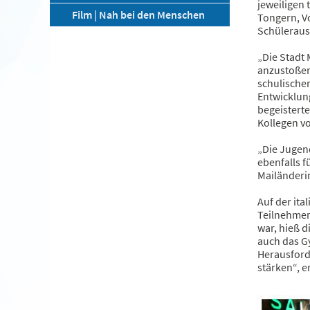
jeweiligen 
Film | Nah bei den Menschen
Tongern, V
Schüleraus
„Die Stadt 
anzustoßen
schulischen
Entwicklung
begeisterte
Kollegen v
„Die Jugen
ebenfalls f
Mailänderi
Auf der ita
Teilnehmer 
war, hieß d
auch das G
Herausforde
stärken“, e