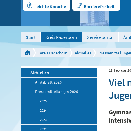
Leichte Sprache
Barrierefreiheit
Start
Kreis Paderborn
Serviceportal
Ämt
Kreis Paderborn
Aktuelles
Pressemitteilunge
12. Februar 2
Aktuelles
Viel 
Amtsblatt 2026
Juge
Pressemitteilungen 2026
2025
2024
Gymnasi
intensi
2023
2022