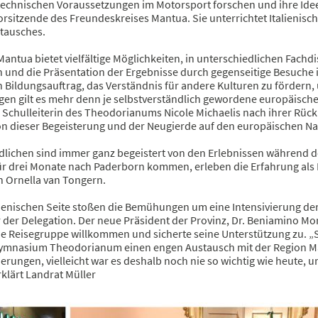
technischen Voraussetzungen im Motorsport forschen und ihre Ideen
orsitzende des Freundeskreises Mantua. Sie unterrichtet Italienis
tausches.
Mantua bietet vielfältige Möglichkeiten, in unterschiedlichen Fachd
 und die Präsentation der Ergebnisse durch gegenseitige Besuche i
 Bildungsauftrag, das Verständnis für andere Kulturen zu fördern,
en gilt es mehr denn je selbstverständlich gewordene europäische 
 Schulleiterin des Theodorianums Nicole Michaelis nach ihrer Rückk
on dieser Begeisterung und der Neugierde auf den europäischen N
dlichen sind immer ganz begeistert von den Erlebnissen während de
ür drei Monate nach Paderborn kommen, erleben die Erfahrung als 
n Ornella van Tongern.
lienischen Seite stoßen die Bemühungen um eine Intensivierung der
der Delegation. Der neue Präsident der Provinz, Dr. Beniamino Mor
ie Reisegruppe willkommen und sicherte seine Unterstützung zu. „S
ymnasium Theodorianum einen engen Austausch mit der Region Man
rungen, vielleicht war es deshalb noch nie so wichtig wie heute, 
rklärt Landrat Müller