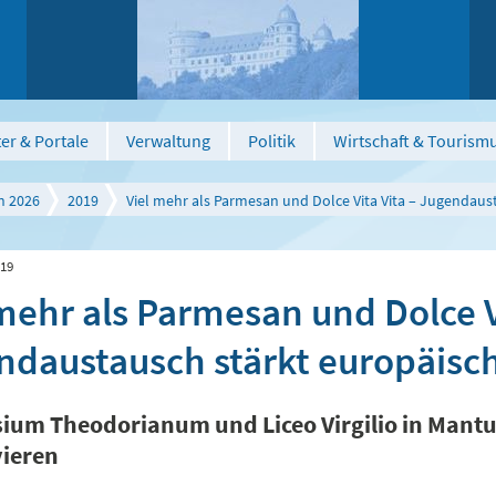
er & Portale
Verwaltung
Politik
Wirtschaft & Tourism
n 2026
2019
Viel mehr als Parmesan und Dolce Vita Vita – Jugendau
019
mehr als Parmesan und Dolce V
ndaustausch stärkt europäis
um Theodorianum und Liceo Virgilio in Mant
vieren