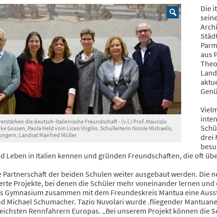
Die 
seine
Arch
Städ
Parm
aus 
Theo
Land
aktu
Genü
Viel
inte
erstärken die deutsch-italienische Freundschaft - (v.l.) Prof. Maurizio
Schü
ike Gossen, Paola Held vom Liceo Virgilio, Schulleiterin Nicole Michaelis,
Tongern, Landrat Manfred Müller
drei 
besuc
d Leben in Italien kennen und gründen Freundschaften, die oft übe
e Partnerschaft der beiden Schulen weiter ausgebaut werden. Die n
erte Projekte, bei denen die Schüler mehr voneinander lernen und
as Gymnasium zusammen mit dem Freundeskreis Mantua eine Ausst
nd Michael Schumacher. Tazio Nuvolari wurde ‚fliegender Mantuane
reichsten Rennfahrern Europas. „Bei unserem Projekt können die S