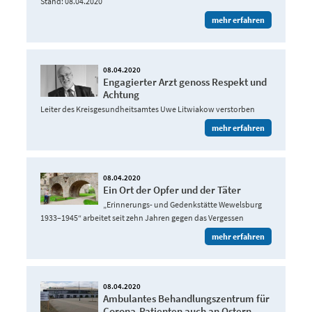
Stand: 08.04.2020
mehr erfahren
08.04.2020
Engagierter Arzt genoss Respekt und
Achtung
Leiter des Kreisgesundheitsamtes Uwe Litwiakow verstorben
mehr erfahren
08.04.2020
Ein Ort der Opfer und der Täter
„Erinnerungs- und Gedenkstätte Wewelsburg
1933–1945“ arbeitet seit zehn Jahren gegen das Vergessen
mehr erfahren
08.04.2020
Ambulantes Behandlungszentrum für
Corona-Patienten auch an Ostern