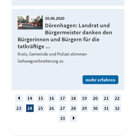
10.06.2020
Dörenhagen: Landrat und
Bürgermeister danken den
Bürgerinnen und Bürgern für die
tatkräftige ...
Kreis, Gemeinde und Polizei stimmen
Gehwegverbreiterung zu
mehr erfahren
14
15
16
17
18
19
20
21
22
23
24
25
26
27
28
29
30
31
32
33