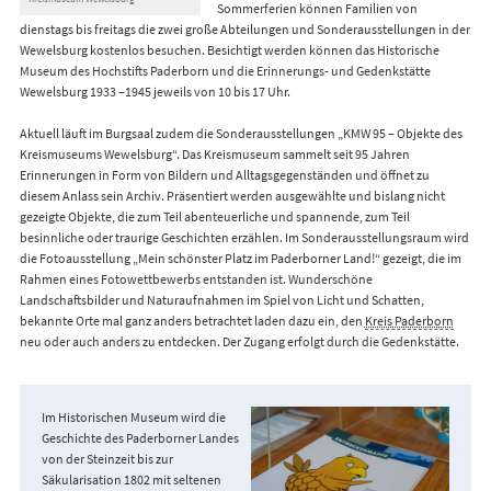
Sommerferien können Familien von
dienstags bis freitags die zwei große Abteilungen und Sonderausstellungen in der
Wewelsburg kostenlos besuchen. Besichtigt werden können das Historische
Museum des Hochstifts Paderborn und die Erinnerungs- und Gedenkstätte
Wewelsburg 1933 –1945 jeweils von 10 bis 17 Uhr.
Aktuell läuft im Burgsaal zudem die Sonderausstellungen „KMW 95 – Objekte des
Kreismuseums Wewelsburg“. Das Kreismuseum sammelt seit 95 Jahren
Erinnerungen in Form von Bildern und Alltagsgegenständen und öffnet zu
diesem Anlass sein Archiv. Präsentiert werden ausgewählte und bislang nicht
gezeigte Objekte, die zum Teil abenteuerliche und spannende, zum Teil
besinnliche oder traurige Geschichten erzählen. Im Sonderausstellungsraum wird
die Fotoausstellung „Mein schönster Platz im Paderborner Land!“ gezeigt, die im
Rahmen eines Fotowettbewerbs entstanden ist. Wunderschöne
Landschaftsbilder und Naturaufnahmen im Spiel von Licht und Schatten,
bekannte Orte mal ganz anders betrachtet laden dazu ein, den
Kreis Paderborn
neu oder auch anders zu entdecken. Der Zugang erfolgt durch die Gedenkstätte.
Im Historischen Museum wird die
Geschichte des Paderborner Landes
von der Steinzeit bis zur
Säkularisation 1802 mit seltenen