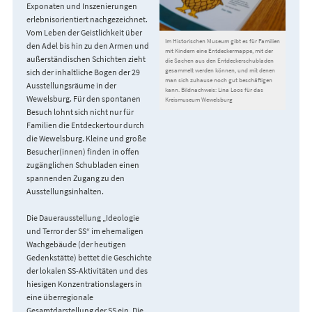
Exponaten und Inszenierungen
erlebnisorientiert nachgezeichnet.
Vom Leben der Geistlichkeit über
Im Historischen Museum gibt es für Familien
den Adel bis hin zu den Armen und
mit Kindern eine Entdeckermappe, mit der
außerständischen Schichten zieht
die Sachen aus den Entdeckerschubladen
gesammelt werden können, und mit denen
sich der inhaltliche Bogen der 29
man sich zuhause noch gut beschäftigen
Ausstellungsräume in der
kann. Bildnachweis: Lina Loos für das
Wewelsburg. Für den spontanen
Kreismuseum Wewelsburg
Besuch lohnt sich nicht nur für
Familien die Entdeckertour durch
die Wewelsburg. Kleine und große
Besucher(innen) finden in offen
zugänglichen Schubladen einen
spannenden Zugang zu den
Ausstellungsinhalten.
Die Dauerausstellung „Ideologie
und Terror der SS“ im ehemaligen
Wachgebäude (der heutigen
Gedenkstätte) bettet die Geschichte
der lokalen SS-Aktivitäten und des
hiesigen Konzentrationslagers in
eine überregionale
Gesamtdarstellung der SS ein. Die