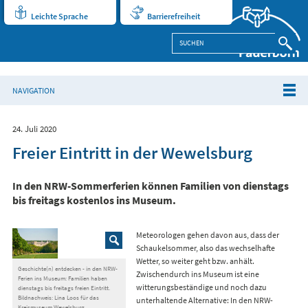
Leichte Sprache
Barrierefreiheit
NAVIGATION
24. Juli 2020
Freier Eintritt in der Wewelsburg
In den NRW-Sommerferien können Familien von dienstags
bis freitags kostenlos ins Museum.
Meteorologen gehen davon aus, dass der
Schaukelsommer, also das wechselhafte
Wetter, so weiter geht bzw. anhält.
Geschichte(n) entdecken - in den NRW-
Zwischendurch ins Museum ist eine
Ferien ins Museum: Familien haben
witterungsbeständige und noch dazu
dienstags bis freitags freien Eintritt.
Bildnachweis: Lina Loos für das
unterhaltende Alternative: In den NRW-
Kreismuseum Wewelsburg