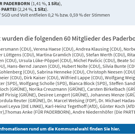
R PADERBORN
(1,41 %,
1 Sitz
),
e PARTEI
(2,24 %,
1 Sitz
).
 SGD und Volt entfielen 0,2 % bzw. 0,59 % der Stimmen
 wurden die folgenden 60 Mitglieder des Paderbo
ersmann (CDU), Verena Haese (CDU), Andrea Klausing (CDU), Norbe
r Lüttgens (CDU), Martina Gramlich (CDU), Stefan Werth (CDU), Ri
en (CDU), Ursula Lüke-Pöppel (CDU), Michel Pavlicic (CDU), Beate
U), Hans-Bernd Janzen (CDU), Hubert Nolte (CDU), Silvia Bunte (CD
Kohlenberg (CDU), Sabrina Henneke (CDU), Christoph Neesen (CDU),
eier (CDU), Dirk Kaiser (CDU), Wilfried Lappe (CDU), Wolfgang Weig
er (SPD), Wolfgang Scholle (SPD), Bianca Block (SPD), Steffen San
 Koch (GRÜNE), Norika Creuzmann (GRÜNE), Carsten Birkelbach (GRÜ
alf Pirisig (GRÜNE), Desiree Lengert (GRÜNE), Johannes Menze (GR
rdula Reuter (GRÜNE), Dr. Marcel Welsing (FDP), Dr. Michael Hadas
uel Leyva (DIE LINKE), Karl-Heinz Tegethoff (AfD), Günter Koch (Af
er),Thomas Anke (FÜR PADERBORN), Andre Niedernhöfer (Die PARTE
Infromationen rund um die Kommunalwahl finden Sie hier.