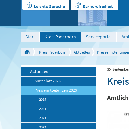
Leichte Sprache
Barrierefreiheit
Start
Kreis Paderborn
Serviceportal
Ämt
Kreis Paderborn
Aktuelles
Pressemitteilunge
30. September
Aktuelles
Krei
Amtsblatt 2026
Pressemitteilungen 2026
Amtlich
2025
2024
2023
2022