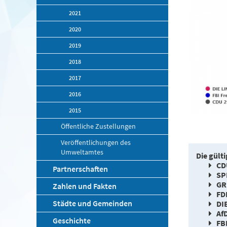
2021
2020
2019
2018
2017
2016
2015
Öffentliche Zustellungen
Veröffentlichungen des
Umweltamtes
Die gülti
CD
Partnerschaften
SP
GR
Zahlen und Fakten
FD
Städte und Gemeinden
DI
Af
Geschichte
FBI