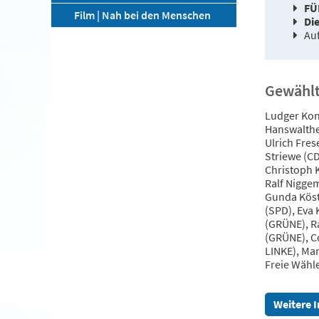
FÜ
Film | Nah bei den Menschen
Di
Auf
Gewählt
Ludger Kon
Hanswalthe
Ulrich Fres
Striewe (CD
Christoph 
Ralf Niggem
Gunda Köst
(SPD), Eva
(GRÜNE), R
(GRÜNE), Co
LINKE), Man
Freie Wähl
Weitere 