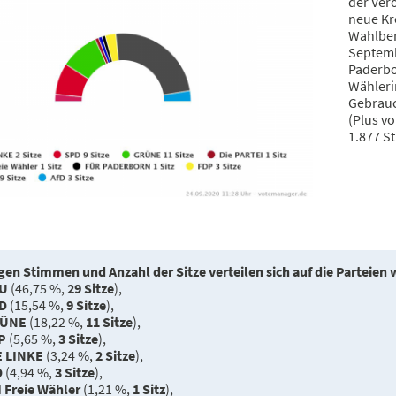
der Ver
neue Kr
Wahlber
Septemb
Paderbor
Wähleri
Gebrauc
(Plus v
1.877 S
gen Stimmen und Anzahl der Sitze verteilen sich auf die Parteien w
U
(46,75 %,
29 Sitze
),
D
(15,54 %,
9 Sitze
),
ÜNE
(18,22 %,
11 Sitze
),
P
(5,65 %,
3 Sitze
),
E LINKE
(3,24 %,
2 Sitze
),
D
(4,94 %,
3 Sitze
),
 Freie Wähler
(1,21 %,
1 Sitz
),