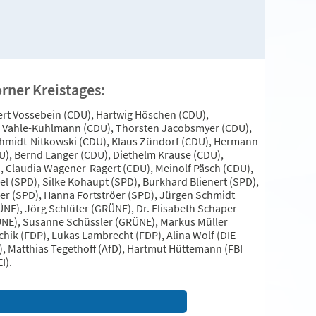
rner Kreistages:
rt Vossebein (CDU), Hartwig Höschen (CDU),
ta Vahle-Kuhlmann (CDU), Thorsten Jacobsmyer (CDU),
 Schmidt-Nitkowski (CDU), Klaus Zündorf (CDU), Hermann
U), Bernd Langer (CDU), Diethelm Krause (CDU),
 Claudia Wagener-Ragert (CDU), Meinolf Päsch (CDU),
el (SPD), Silke Kohaupt (SPD), Burkhard Blienert (SPD),
der (SPD), Hanna Fortströer (SPD), Jürgen Schmidt
NE), Jörg Schlüter (GRÜNE), Dr. Elisabeth Schaper
ÜNE), Susanne Schüssler (GRÜNE), Markus Müller
chik (FDP), Lukas Lambrecht (FDP), Alina Wolf (DIE
D), Matthias Tegethoff (AfD), Hartmut Hüttemann (FBI
I).