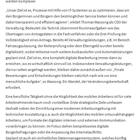
werden komplexer.
„Unser Ziel ist es, Prozesse mit Hilfe von IT-Systemen so zu optimieren, dass wir
den Bürgerinnen und Bürgern den bestmöglichen Service bieten können und
dabei transparent und effizient agieren“, erklärt Thomas Wassong als CDO der
Verwaltung. Bedeutet: die Technik übernimmt Routineaufgaben wie das
Übertragen von Antragsdaten in die Fachverfahren oder die Erst-Prüfung der
Vollständigkeit eines Antrags. Bereits 40 Verwaltungsleistungen, z.B. im Bereich
Fahrzeugzulassung, der Reiterprüfung oder dem Elterngeld wurden bereits
digitalisiert, wobei teilweise noch weitere Ausbaustufen und Automatisierungen
geplant sind. Ziel ist es, eine komplett digitale Bearbeitung immer dann zu
erreichen, wo es wirtschaftlich sinnvoll ist. Insbesondere Verwaltungsleistungen,
die nur selten angefragt werden, bleiben daher zunächst außen vor. „Finale
Bewertungen und Entscheidungen bleiben natürlich nach wie vor eine
menschliche Aufgabe“, so Wassong. Ein Wandel, der Veränderungsbereitschaft
erfordert.
Eine berufliche Tätigkeit ohne die Möglichkeit des mobilen Arbeitens ist für viele
Arbeitnehmende kaum noch vorstellbar. Erste strategische Ziele umfassen
deshalb neben der Einrichtung einer modernen Arbeitsumgebung mit
technischer Ausstattung u.a. auch die Möglichkeit des mobilen ortsunabhängigen
Arbeitens, um Formate der digitalen internen und externen Kommunikation
voranbringen zu können. Im Fokus stehen beispielsweise digitale
Bürgerbefragungen oder die Anpassung des Internetauftritts.
Geplant ist auch ein einheitliches Datenmanagementsystem, welches künftig