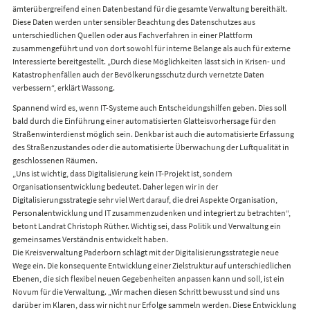
ämterübergreifend einen Datenbestand für die gesamte Verwaltung bereithält.
Diese Daten werden unter sensibler Beachtung des Datenschutzes aus
unterschiedlichen Quellen oder aus Fachverfahren in einer Plattform
zusammengeführt und von dort sowohl für interne Belange als auch für externe
Interessierte bereitgestellt. „Durch diese Möglichkeiten lässt sich in Krisen- und
Katastrophenfällen auch der Bevölkerungsschutz durch vernetzte Daten
verbessern“, erklärt Wassong.
Spannend wird es, wenn IT-Systeme auch Entscheidungshilfen geben. Dies soll
bald durch die Einführung einer automatisierten Glatteisvorhersage für den
Straßenwinterdienst möglich sein. Denkbar ist auch die automatisierte Erfassung
des Straßenzustandes oder die automatisierte Überwachung der Luftqualität in
geschlossenen Räumen.
„Uns ist wichtig, dass Digitalisierung kein IT-Projekt ist, sondern
Organisationsentwicklung bedeutet. Daher legen wir in der
Digitalisierungsstrategie sehr viel Wert darauf, die drei Aspekte Organisation,
Personalentwicklung und IT zusammenzudenken und integriert zu betrachten“,
betont Landrat Christoph Rüther. Wichtig sei, dass Politik und Verwaltung ein
gemeinsames Verständnis entwickelt haben.
Die Kreisverwaltung Paderborn schlägt mit der Digitalisierungsstrategie neue
Wege ein. Die konsequente Entwicklung einer Zielstruktur auf unterschiedlichen
Ebenen, die sich flexibel neuen Gegebenheiten anpassen kann und soll, ist ein
Novum für die Verwaltung. „Wir machen diesen Schritt bewusst und sind uns
darüber im Klaren, dass wir nicht nur Erfolge sammeln werden. Diese Entwicklung