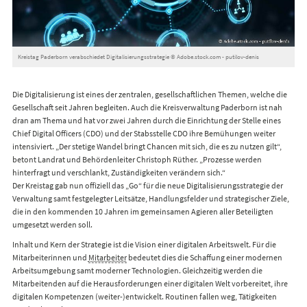
Kreistag Paderborn verabschiedet Digitalisierungsstrategie © Adobe.stock.com - putilov-denis
Die Digitalisierung ist eines der zentralen, gesellschaftlichen Themen, welche die
Gesellschaft seit Jahren begleiten. Auch die Kreisverwaltung Paderborn ist nah
dran am Thema und hat vor zwei Jahren durch die Einrichtung der Stelle eines
Chief Digital Officers (CDO) und der Stabsstelle CDO ihre Bemühungen weiter
intensiviert. „Der stetige Wandel bringt Chancen mit sich, die es zu nutzen gilt“,
betont Landrat und Behördenleiter Christoph Rüther. „Prozesse werden
hinterfragt und verschlankt, Zuständigkeiten verändern sich.“
Der Kreistag gab nun offiziell das „Go“ für die neue Digitalisierungsstrategie der
Verwaltung samt festgelegter Leitsätze, Handlungsfelder und strategischer Ziele,
die in den kommenden 10 Jahren im gemeinsamen Agieren aller Beteiligten
umgesetzt werden soll.
Inhalt und Kern der Strategie ist die Vision einer digitalen Arbeitswelt. Für die
Mitarbeiterinnen und
Mitarbeiter
bedeutet dies die Schaffung einer modernen
Arbeitsumgebung samt moderner Technologien. Gleichzeitig werden die
Mitarbeitenden auf die Herausforderungen einer digitalen Welt vorbereitet, ihre
digitalen Kompetenzen (weiter-)entwickelt. Routinen fallen weg, Tätigkeiten