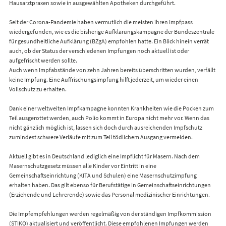
Hausarztpraxen sowie in ausgewählten Apotheken durchgeführt.
Seit der Corona-Pandemie haben vermutlich die meisten ihren Impfpass
wiedergefunden, wie es die bisherige Aufklärungskampagne der Bundeszentrale
für gesundheitliche Aufklärung (BZgA) empfohlen hatte. Ein Blick hinein verrät
auch, ob der Status der verschiedenen Impfungen noch aktuell ist oder
aufgefrischt werden sollte.
Auch wenn Impfabstände von zehn Jahren bereits überschritten wurden, verfällt
keine Impfung. Eine Auffrischungsimpfung hilft jederzeit, um wieder einen
Vollschutz zu erhalten.
Dank einer weltweiten Impfkampagne konnten Krankheiten wie die Pocken zum
Teil ausgerottet werden, auch Polio kommt in Europa nicht mehr vor. Wenn das
nicht gänzlich möglich ist, lassen sich doch durch ausreichenden Impfschutz
zumindest schwere Verläufe mit zum Teil tödlichem Ausgang vermeiden.
Aktuell gibt es in Deutschland lediglich eine Impflicht für Masern. Nach dem
Masernschutzgesetz müssen alle Kinder vor Eintritt in eine
Gemeinschaftseinrichtung (KITA und Schulen) eine Masernschutzimpfung
erhalten haben. Das gilt ebenso für Berufstätige in Gemeinschaftseinrichtungen
(Erziehende und Lehrerende) sowie das Personal medizinischer Einrichtungen.
Die Impfempfehlungen werden regelmäßig von der ständigen Impfkommission
(STIKO) aktualisiert und veröffentlicht. Diese empfohlenen Impfungen werden