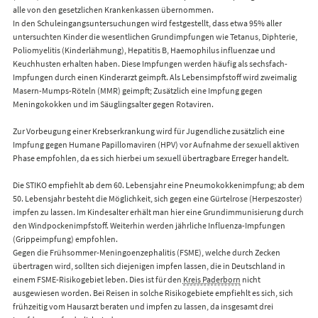
alle von den gesetzlichen Krankenkassen übernommen.
In den Schuleingangsuntersuchungen wird festgestellt, dass etwa 95% aller
untersuchten Kinder die wesentlichen Grundimpfungen wie Tetanus, Diphterie,
Poliomyelitis (Kinderlähmung), Hepatitis B, Haemophilus influenzae und
Keuchhusten erhalten haben. Diese Impfungen werden häufig als sechsfach-
Impfungen durch einen Kinderarzt geimpft. Als Lebensimpfstoff wird zweimalig
Masern-Mumps-Röteln (MMR) geimpft; Zusätzlich eine Impfung gegen
Meningokokken und im Säuglingsalter gegen Rotaviren.
Zur Vorbeugung einer Krebserkrankung wird für Jugendliche zusätzlich eine
Impfung gegen Humane Papillomaviren (HPV) vor Aufnahme der sexuell aktiven
Phase empfohlen, da es sich hierbei um sexuell übertragbare Erreger handelt.
Die STIKO empfiehlt ab dem 60. Lebensjahr eine Pneumokokkenimpfung; ab dem
50. Lebensjahr besteht die Möglichkeit, sich gegen eine Gürtelrose (Herpeszoster)
impfen zu lassen. Im Kindesalter erhält man hier eine Grundimmunisierung durch
den Windpockenimpfstoff. Weiterhin werden jährliche Influenza-Impfungen
(Grippeimpfung) empfohlen.
Gegen die Frühsommer-Meningoenzephalitis (FSME), welche durch Zecken
übertragen wird, sollten sich diejenigen impfen lassen, die in Deutschland in
einem FSME-Risikogebiet leben. Dies ist für den
Kreis Paderborn
nicht
ausgewiesen worden. Bei Reisen in solche Risikogebiete empfiehlt es sich, sich
frühzeitig vom Hausarzt beraten und impfen zu lassen, da insgesamt drei