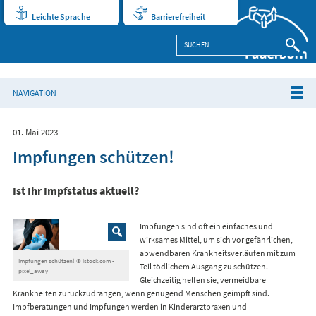
Leichte Sprache
Barrierefreiheit
NAVIGATION
01. Mai 2023
Impfungen schützen!
Ist Ihr Impfstatus aktuell?
Impfungen sind oft ein einfaches und
wirksames Mittel, um sich vor gefährlichen,
abwendbaren Krankheitsverläufen mit zum
Impfungen schützen! © istock.com -
Teil tödlichem Ausgang zu schützen.
pixel_away
Gleichzeitig helfen sie, vermeidbare
Krankheiten zurückzudrängen, wenn genügend Menschen geimpft sind.
Impfberatungen und Impfungen werden in Kinderarztpraxen und