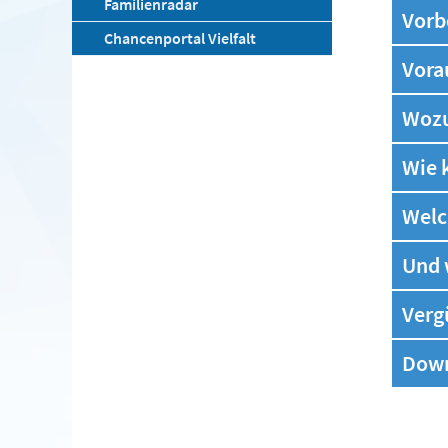
Familienradar
Vorb
Chancenportal Vielfalt
Vora
Wozu
Wie 
Welc
Und 
Verg
Dow