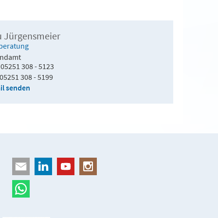
u Jürgensmeier
beratung
endamt
05251 308 - 5123
05251 308 - 5199
il senden