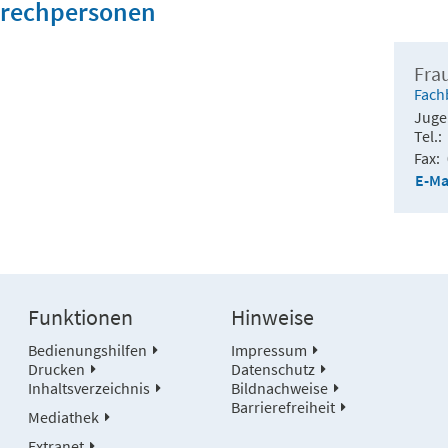
rechpersonen
Fra
Fach
Jug
Tel.
Fax
E-Ma
Funktionen
Hinweise
Bedienungshilfen
Impressum
Drucken
Datenschutz
Inhaltsverzeichnis
Bildnachweise
Barrierefreiheit
Mediathek
Extranet