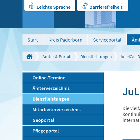
Leichte Sprache
Barrierefreiheit
Start
Kreis Paderborn
Serviceportal
Ämt
Ämter & Portale
Dienstleistungen
JuLeiCa - 
Online-Termine
JuL
Ämterverzeichnis
Dienstleistungen
Die viel
Mitarbeiterverzeichnis
kontinui
Geoportal
interna
Pflegeportal