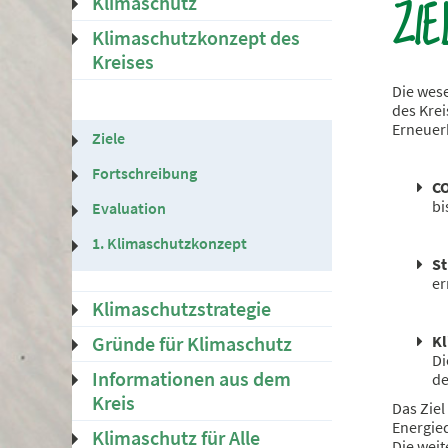
ZIE
Klimaschutz
Klimaschutzkonzept des
Kreises
Die wese
des Kre
Erneuerb
Ziele
Fortschreibung
CO
bi
Evaluation
1. Klimaschutzkonzept
S
er
Klimaschutzstrategie
Gründe für Klimaschutz
Kl
Di
Informationen aus dem
de
Kreis
Das Zie
Energieq
Klimaschutz für Alle
Die weit