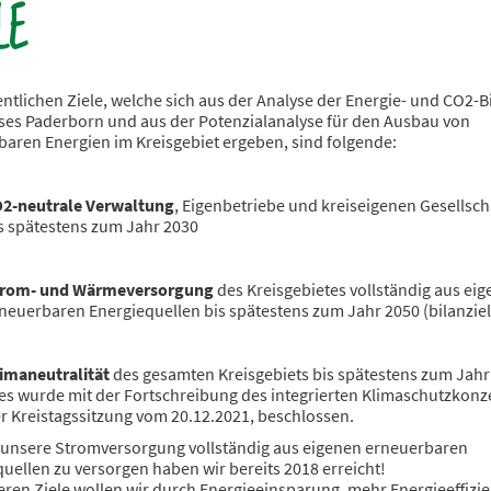
LE
ntlichen Ziele, welche sich aus der Analyse der Energie- und CO2-B
ises Paderborn und aus der Potenzialanalyse für den Ausbau von
aren Energien im Kreisgebiet ergeben, sind folgende:
2-neutrale Verwaltung
, Eigenbetriebe und kreiseigenen Gesellsch
s spätestens zum Jahr 2030
trom- und Wärmeversorgung
des Kreisgebietes vollständig aus ei
neuerbaren Energiequellen bis spätestens zum Jahr 2050 (bilanziel
imaneutralität
des gesamten Kreisgebiets bis spätestens zum Jahr
es wurde mit der Fortschreibung des integrierten Klimaschutzkonze
r Kreistagssitzung vom 20.12.2021, beschlossen.
l unsere Stromversorgung vollständig aus eigenen erneuerbaren
uellen zu versorgen haben wir bereits 2018 erreicht!
eren Ziele wollen wir durch Energieeinsparung, mehr Energieeffizi