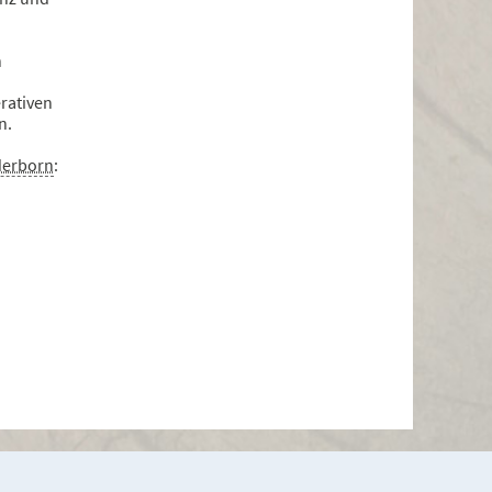
n
rativen
n.
derborn
: