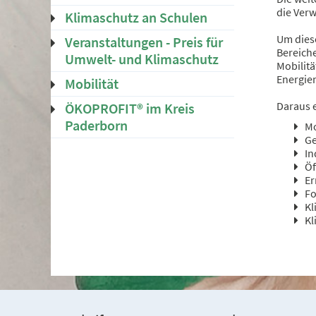
die Ver
Klimaschutz an Schulen
Um diese
Veranstaltungen - Preis für
Bereich
Umwelt- und Klimaschutz
Mobilit
Energie
Mobilität
Daraus 
ÖKOPROFIT® im Kreis
Paderborn
Mo
G
In
Öf
Er
Fo
Kl
Kl