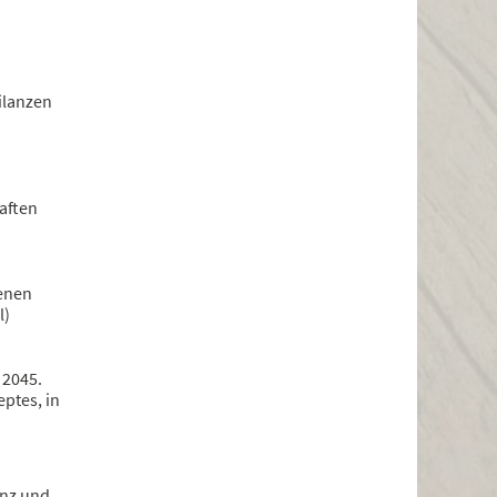
ilanzen
aften
genen
l)
 2045.
ptes, in
enz und