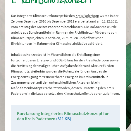
Das Integrierte Klimaschutzkonzept für den
Kreis Paderborn
wurde in der
Zeit von Dezember 2010 bis Dezember 2011 erarbeitet und am 12.12.2011
vom Kreistag des Kreises Paderborn beschlossen. Die Maßnahme wurde
anteilig aus Bundesmitteln im Rahmen der Richtlinie zur Förderung von
Klimaschutzprojekten in sozialen, kulturellen und öffentlichen
Einrichtungen im Rahmen der Klimaschutzinitiative gefördert.
Inhalt des Konzeptes ist im Wesentlichen die Erstellung einer
fortschreibbaren Energie- und CO2- Bilanz für den Kreis Paderborn sowie
die Ermittlung der maßgeblichen Aufgabenfelder und Akteure für den
Klimaschutz. Weiterhin wurden die Potenziale für den Ausbau der
Energieerzeugung mit Erneuerbaren Energien im Kreis ermittelt. In
Zusammenarbeit mit den unterschiedlichen Akteuren ist ein
Maßnahmenkonzept erarbeitet worden, dessen Umsetzung den Kreis
Paderborn in die Lage versetzt, den Klimaschutz effektiv voran zu bringen.
Kurzfassung Integriertes Klimaschutzkonzept für
den Kreis Paderborn
(311 KB)