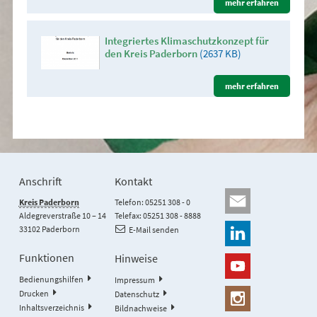
mehr erfahren
Integriertes Klimaschutzkonzept für
den Kreis Paderborn
(2637 KB)
mehr erfahren
Anschrift
Kontakt
Kreis Paderborn
Telefon: 05251 308 - 0
Aldegreverstraße 10 – 14
Telefax: 05251 308 - 8888
33102 Paderborn
E-Mail senden
Funktionen
Hinweise
Bedienungshilfen
Impressum
Drucken
Datenschutz
Inhaltsverzeichnis
Bildnachweise