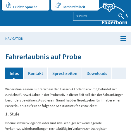
Leichte Sprache
Barrierefreiheit
NAVIGATION
Fahrerlaubnis auf Probe
Infos
Kontakt
Sprechzeiten
Downloads
Wer erstmals einen Führerschein der Klassen A1 oder B erwirbt, befindet sich
zunächst für zwei Jahre in der Probezeit. In dieser Zeit soll sich der Fahranfänger
besonders bewähren. Aus diesem Grund hat der Gesetzgeber für Inhaber einer
Fahrerlaubnis auf Probe folgende Sanktionsstufen entwickelt:
1. Stufe
Ist eine schwerwiegende oder sind zwei weniger schwerwiegende
Verkehrszuwiderhandlungen rechtskräftig im Verkehrszentralregister