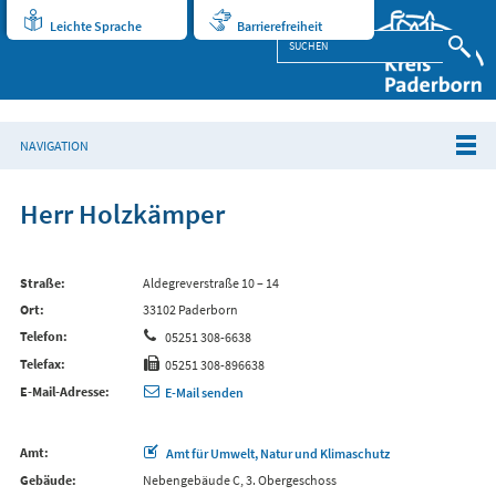
Leichte Sprache
Barrierefreiheit
NAVIGATION
Herr Holzkämper
Straße
Aldegreverstraße 10 – 14
Ort
33102 Paderborn
Telefon
05251 308-6638
Telefax
05251 308-896638
E-Mail-Adresse
E-Mail senden
Amt
Amt für Umwelt, Natur und Klimaschutz
Gebäude
Nebengebäude C, 3. Obergeschoss