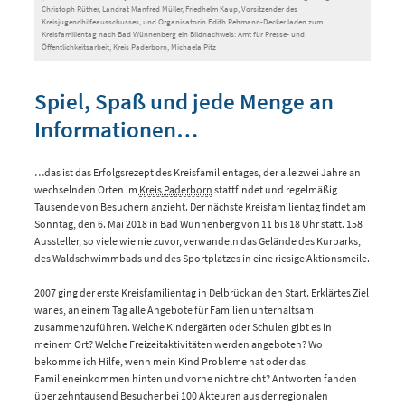
Christoph Rüther, Landrat Manfred Müller, Friedhelm Kaup, Vorsitzender des
Kreisjugendhilfeausschusses, und Organisatorin Edith Rehmann-Decker laden zum
Kreisfamilientag nach Bad Wünnenberg ein Bildnachweis: Amt für Presse- und
Öffentlichkeitsarbeit, Kreis Paderborn, Michaela Pitz
Spiel, Spaß und jede Menge an
Informationen…
…das ist das Erfolgsrezept des Kreisfamilientages, der alle zwei Jahre an
wechselnden Orten im
Kreis Paderborn
stattfindet und regelmäßig
Tausende von Besuchern anzieht. Der nächste Kreisfamilientag findet am
Sonntag, den 6. Mai 2018 in Bad Wünnenberg von 11 bis 18 Uhr statt. 158
Aussteller, so viele wie nie zuvor, verwandeln das Gelände des Kurparks,
des Waldschwimmbads und des Sportplatzes in eine riesige Aktionsmeile.
2007 ging der erste Kreisfamilientag in Delbrück an den Start. Erklärtes Ziel
war es, an einem Tag alle Angebote für Familien unterhaltsam
zusammenzuführen. Welche Kindergärten oder Schulen gibt es in
meinem Ort? Welche Freizeitaktivitäten werden angeboten? Wo
bekomme ich Hilfe, wenn mein Kind Probleme hat oder das
Familieneinkommen hinten und vorne nicht reicht? Antworten fanden
über zehntausend Besucher bei 100 Akteuren aus der regionalen