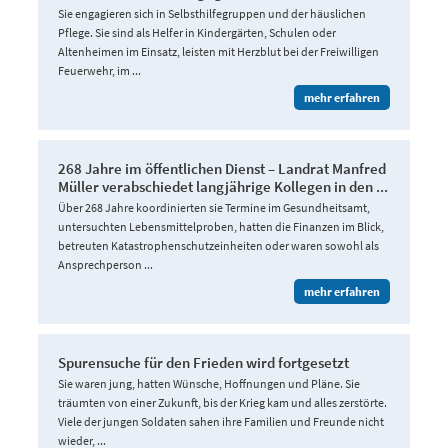
Sie engagieren sich in Selbsthilfegruppen und der häuslichen
Pflege. Sie sind als Helfer in Kindergärten, Schulen oder
Altenheimen im Einsatz, leisten mit Herzblut bei der Freiwilligen
Feuerwehr, im ...
mehr erfahren
268 Jahre im öffentlichen Dienst – Landrat Manfred
Müller verabschiedet langjährige Kollegen in den ...
Über 268 Jahre koordinierten sie Termine im Gesundheitsamt,
untersuchten Lebensmittelproben, hatten die Finanzen im Blick,
betreuten Katastrophenschutzeinheiten oder waren sowohl als
Ansprechperson ...
mehr erfahren
Spurensuche für den Frieden wird fortgesetzt
Sie waren jung, hatten Wünsche, Hoffnungen und Pläne. Sie
träumten von einer Zukunft, bis der Krieg kam und alles zerstörte.
Viele der jungen Soldaten sahen ihre Familien und Freunde nicht
wieder, ...