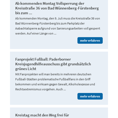
Ab kommenden Montag Vollsperrung der
Kreisstraße 36 von Bad Wünnenberg-Fürstenberg
bis zum ...
Ab kommenden Montag, den 9. Juli muss die Kreisstraße 36 von
Bad Wünnenberg-Fürstenberg bis zum Parkplatz der
Aabachtalsperre aufgrund von Sanierungsarbeiten voll gesperrt
werden. Auf einer Länge von ...
mehr erfahren
Fanprojekt Fußball: Paderborner
Kreisjugendhilfeausschuss gibt grundsätzlich
grünes Licht
Mit Fanprojekten will man bereits in mehreren deutschen
Fußball-Städten problematische Fußballfans in den Griff
bekommen und wirksam gegen Gewalt, Alkoholexzesse und
Rechtsextremismus vorgehen. Auch ...
mehr erfahren
Kreistag macht den Weg frei für