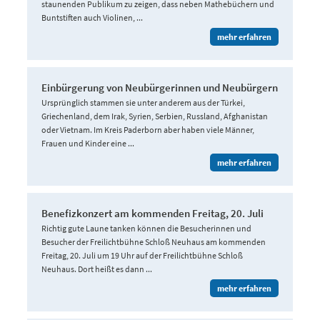
staunenden Publikum zu zeigen, dass neben Mathebüchern und
Buntstiften auch Violinen, ...
mehr erfahren
Einbürgerung von Neubürgerinnen und Neubürgern
Ursprünglich stammen sie unter anderem aus der Türkei,
Griechenland, dem Irak, Syrien, Serbien, Russland, Afghanistan
oder Vietnam. Im Kreis Paderborn aber haben viele Männer,
Frauen und Kinder eine ...
mehr erfahren
Benefizkonzert am kommenden Freitag, 20. Juli
Richtig gute Laune tanken können die Besucherinnen und
Besucher der Freilichtbühne Schloß Neuhaus am kommenden
Freitag, 20. Juli um 19 Uhr auf der Freilichtbühne Schloß
Neuhaus. Dort heißt es dann ...
mehr erfahren