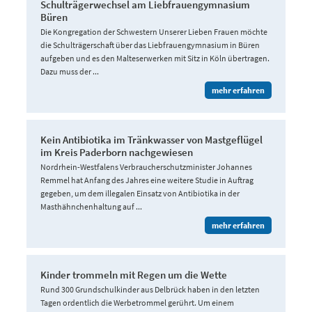
Schulträgerwechsel am Liebfrauengymnasium
Büren
Die Kongregation der Schwestern Unserer Lieben Frauen möchte
die Schulträgerschaft über das Liebfrauengymnasium in Büren
aufgeben und es den Malteserwerken mit Sitz in Köln übertragen.
Dazu muss der ...
mehr erfahren
Kein Antibiotika im Tränkwasser von Mastgeflügel
im Kreis Paderborn nachgewiesen
Nordrhein-Westfalens Verbraucherschutzminister Johannes
Remmel hat Anfang des Jahres eine weitere Studie in Auftrag
gegeben, um dem illegalen Einsatz von Antibiotika in der
Masthähnchenhaltung auf ...
mehr erfahren
Kinder trommeln mit Regen um die Wette
Rund 300 Grundschulkinder aus Delbrück haben in den letzten
Tagen ordentlich die Werbetrommel gerührt. Um einem