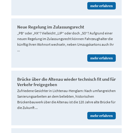
mehr erfahren
Neue Regelung im Zulassungsrecht
„PB“ oder „HX“? Vielleicht „LIP“ oder doch „SO“? Aufgrund einer
neuen Regelung im Zulassungsrecht können Fahrzeughalter die
künftig ihren Wohnort wechseln, neben Umzugskartons auch ihr
...
mehr erfahren
Brücke über die Altenau wieder technisch fit und für
Verkehr freigegeben
Zufriedene Gesichter in Lichtenau-Henglarn: Nach umfangreichen
Sanierungsarbeiten an dem beliebten, historischen
Brückenbauwerk über die Altenau ist die 120 Jahre alte Brücke für
die Zukunft ...
mehr erfahren