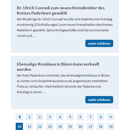
Dr. Ulrich Conradi zum neuen Kreisdirektor des
Kreises Paderborn gewählt
Der 44-jährige Dr. Ulrich Conradi wurde vom Paderborner Kreistag
einstimmig (5 Enthaltungen) zum neuen Kreisdirektor des Kreises
Paderborn gewählt. Seine Amtsgeschäfte wird der promovierte
Jurist und ...
mehr erfahren
Ehemalige Kreishaus in Büren kann verkauft
werden
Der Kreis Paderborn ist bereit, das ehemalige Kreishaus in Büren
zu einem vom Gutachterausschuss als angemessen erachteten
Preis zu verkaufen. Mehrheitlich stimmte der Paderborner
Kreistag in seiner ...
mehr erfahren
1
2
3
4
5
6
7
8
9
10
11
12
13
14
15
16
17
18
19