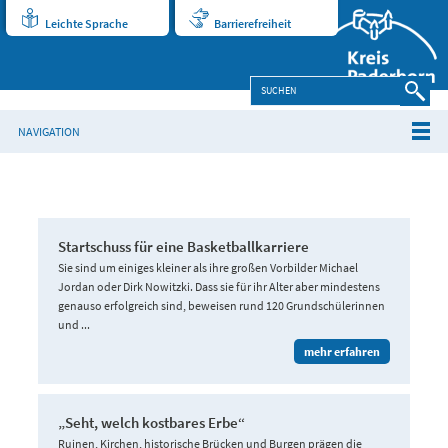
Leichte Sprache
Barrierefreiheit
NAVIGATION
Startschuss für eine Basketballkarriere
Sie sind um einiges kleiner als ihre großen Vorbilder Michael
Jordan oder Dirk Nowitzki. Dass sie für ihr Alter aber mindestens
genauso erfolgreich sind, beweisen rund 120 Grundschülerinnen
und ...
mehr erfahren
„Seht, welch kostbares Erbe“
Ruinen, Kirchen, historische Brücken und Burgen prägen die