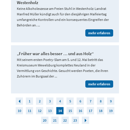
Westenholz
Keine Alkoholexzesse am Freien Stuhl in Westenholz: Landrat
Manfred Müller kündigt auch für den diesjährigen Maifeiertag
umfangreiche Kontrollen und ein konsequentes Eingreifen der
Behörden an. ...
mehr erfahren
„Früher war alles besser … und aus Holz“
Mit seinem ersten Poetry-Slam am 5. und 12. Mai betritt das
Kreismuseum Wewelsburg komplettes Neuland in der
Vermittlung von Geschichte. Gesucht werden Poeten, die ihren
Zuhörern im Burgsaal der ...
mehr erfahren
1
2
3
4
5
6
7
8
9
10
11
12
13
14
15
16
17
18
19
20
21
22
23