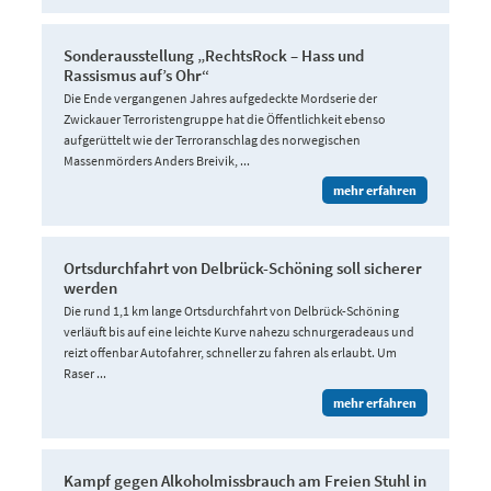
Sonderausstellung „RechtsRock – Hass und
Rassismus auf’s Ohr“
Die Ende vergangenen Jahres aufgedeckte Mordserie der
Zwickauer Terroristengruppe hat die Öffentlichkeit ebenso
aufgerüttelt wie der Terroranschlag des norwegischen
Massenmörders Anders Breivik, ...
mehr erfahren
Ortsdurchfahrt von Delbrück-Schöning soll sicherer
werden
Die rund 1,1 km lange Ortsdurchfahrt von Delbrück-Schöning
verläuft bis auf eine leichte Kurve nahezu schnurgeradeaus und
reizt offenbar Autofahrer, schneller zu fahren als erlaubt. Um
Raser ...
mehr erfahren
Kampf gegen Alkoholmissbrauch am Freien Stuhl in