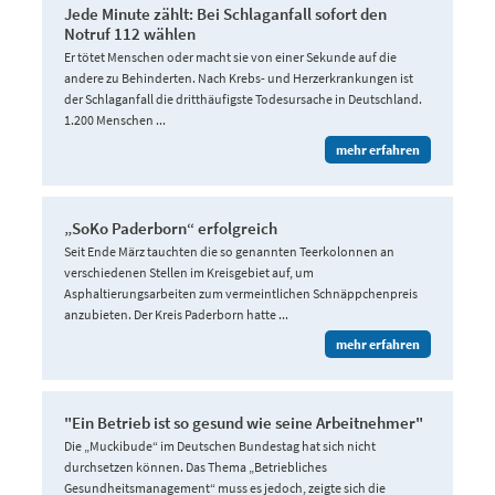
Jede Minute zählt: Bei Schlaganfall sofort den
Notruf 112 wählen
Er tötet Menschen oder macht sie von einer Sekunde auf die
andere zu Behinderten. Nach Krebs- und Herzerkrankungen ist
der Schlaganfall die dritthäufigste Todesursache in Deutschland.
1.200 Menschen ...
mehr erfahren
„SoKo Paderborn“ erfolgreich
Seit Ende März tauchten die so genannten Teerkolonnen an
verschiedenen Stellen im Kreisgebiet auf, um
Asphaltierungsarbeiten zum vermeintlichen Schnäppchenpreis
anzubieten. Der Kreis Paderborn hatte ...
mehr erfahren
"Ein Betrieb ist so gesund wie seine Arbeitnehmer"
Die „Muckibude“ im Deutschen Bundestag hat sich nicht
durchsetzen können. Das Thema „Betriebliches
Gesundheitsmanagement“ muss es jedoch, zeigte sich die