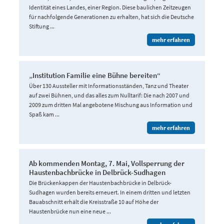
Identität eines Landes, einer Region. Diese baulichen Zeitzeugen
für nachfolgende Generationen zu erhalten, hat sich die Deutsche
Stiftung ...
mehr erfahren
„Institution Familie eine Bühne bereiten“
Über 130 Aussteller mit Informationsständen, Tanz und Theater
auf zwei Bühnen, und das alles zum Nulltarif: Die nach 2007 und
2009 zum dritten Mal angebotene Mischung aus Information und
Spaß kam ...
mehr erfahren
Ab kommenden Montag, 7. Mai, Vollsperrung der
Haustenbachbrücke in Delbrück-Sudhagen
Die Brückenkappen der Haustenbachbrücke in Delbrück-
Sudhagen wurden bereits erneuert. In einem dritten und letzten
Bauabschnitt erhält die Kreisstraße 10 auf Höhe der
Haustenbrücke nun eine neue ...