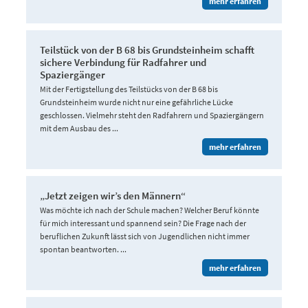
mehr erfahren
Teilstück von der B 68 bis Grundsteinheim schafft
sichere Verbindung für Radfahrer und
Spaziergänger
Mit der Fertigstellung des Teilstücks von der B 68 bis
Grundsteinheim wurde nicht nur eine gefährliche Lücke
geschlossen. Vielmehr steht den Radfahrern und Spaziergängern
mit dem Ausbau des ...
mehr erfahren
„Jetzt zeigen wir’s den Männern“
Was möchte ich nach der Schule machen? Welcher Beruf könnte
für mich interessant und spannend sein? Die Frage nach der
beruflichen Zukunft lässt sich von Jugendlichen nicht immer
spontan beantworten. ...
mehr erfahren