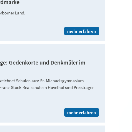
ordmarke
erborner Land.
mehr erfahren
iege: Gedenkorte und Denkmäler im
 zeichnet Schulen aus: St. Michaelsgymnasium
ranz-Stock-Realschule in Hövelhof sind Preisträger
mehr erfahren