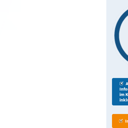
A
Inf
im K
inkl
I