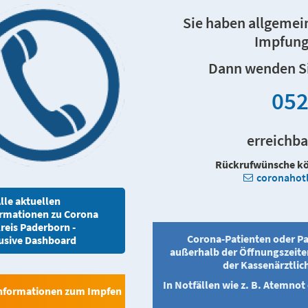
Sie haben allgemei
Impfung
Dann wenden Sie
052
erreichba
Rückrufwünsche kön
coronahot
lle aktuellen
ormationen zu Corona
reis Paderborn -
Corona-Patienten oder Pa
usive Dashboard
außerhalb der Öffnungszeite
der Kassenärztlic
In Notfällen wie z. B. Atemno
nformationen zum Impfen