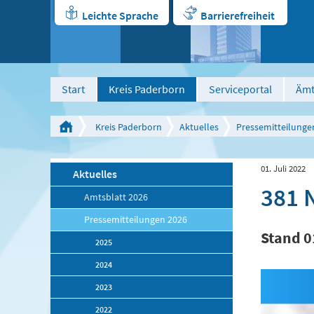
Leichte Sprache
Barrierefreiheit
Start
Kreis Paderborn
Serviceportal
Ämt
Kreis Paderborn
Aktuelles
Pressemitteilunge
01. Juli 2022
Aktuelles
381 
Amtsblatt 2026
Pressemitteilungen 2026
Stand 0
2025
2024
2023
2022