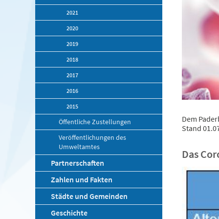
2021
2020
2019
2018
2017
2016
2015
Dem Paderb
Öffentliche Zustellungen
Stand 01.07
Veröffentlichungen des
Umweltamtes
Das Cor
Partnerschaften
Zahlen und Fakten
Städte und Gemeinden
Geschichte