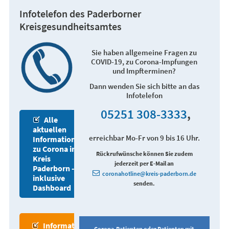
Infotelefon des Paderborner
Kreisgesundheitsamtes
Sie haben allgemeine Fragen zu
COVID-19, zu Corona-Impfungen
und Impfterminen?
Dann wenden Sie sich bitte an das
Infotelefon
05251 308-3333
,
Alle
aktuellen
erreichbar Mo-Fr von 9 bis 16 Uhr.
Informationen
zu Corona im
Rückrufwünsche können Sie zudem
Kreis
jederzeit per E-Mail an
Paderborn -
coronahotline@kreis-paderborn.de
inklusive
senden.
Dashboard
Informationen zum Impfen
Corona-Patienten oder Patienten mit