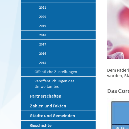
2021
2020
2019
2018
2017
2016
2015
Dem Paderb
Öffentliche Zustellungen
worden, Sta
Veröffentlichungen des
Umweltamtes
Das Cor
Partnerschaften
Zahlen und Fakten
Städte und Gemeinden
Geschichte