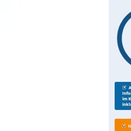
A
Inf
im K
inkl
I