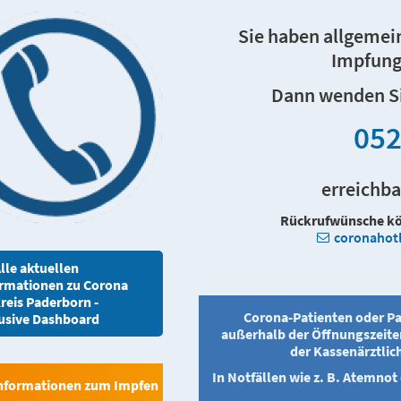
Sie haben allgemei
Impfung
Dann wenden Sie
052
erreichba
Rückrufwünsche kön
coronahot
lle aktuellen
ormationen zu Corona
reis Paderborn -
Corona-Patienten oder Pa
usive Dashboard
außerhalb der Öffnungszeite
der Kassenärztlic
In Notfällen wie z. B. Atemno
nformationen zum Impfen