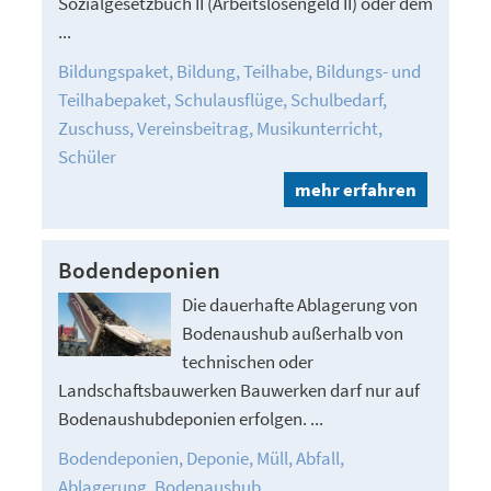
Sozialgesetzbuch II (Arbeitslosengeld II) oder dem
...
Bildungspaket
Bildung
Teilhabe
Bildungs- und
Teilhabepaket
Schulausflüge
Schulbedarf
Zuschuss
Vereinsbeitrag
Musikunterricht
Schüler
mehr erfahren
Bodendeponien
Die dauerhafte Ablagerung von
Bodenaushub außerhalb von
technischen oder
Landschaftsbauwerken Bauwerken darf nur auf
Bodenaushubdeponien erfolgen. ...
Bodendeponien
Deponie
Müll
Abfall
Ablagerung
Bodenaushub