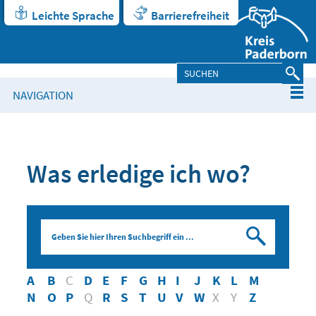
Leichte Sprache
Barrierefreiheit
NAVIGATION
Was erledige ich wo?
Suche
A
B
C
D
E
F
G
H
I
J
K
L
M
N
O
P
Q
R
S
T
U
V
W
X
Y
Z