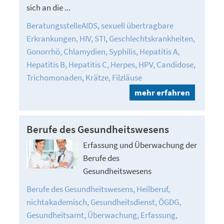
sich an die ...
BeratungsstelleAIDS
sexuell übertragbare
Erkrankungen
HIV
STI
Geschlechtskrankheiten
Gonorrhö
Chlamydien
Syphilis
Hepatitis A
Hepatitis B
Hepatitis C
Herpes
HPV
Candidose
Trichomonaden
Krätze
Filzläuse
mehr erfahren
Berufe des Gesundheitswesens
Erfassung und Überwachung der
Berufe des
Gesundheitswesens
Berufe des Gesundheitswesens
Heilberuf
nichtakademisch
Gesundheitsdienst
ÖGDG
Gesundheitsamt
Überwachung
Erfassung