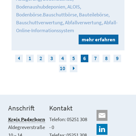
Bodenaushubdeponien
ALOIS
Bodenbörse.Bauschuttbörse
Bauteilebörse
Bauschuttverwertung
Abfallverwertung
Abfall-
Online-Informationssystem
mehr erfahren
1
2
3
4
5
6
7
8
9
10
Anschrift
Kontakt
Kreis Paderborn
Telefon: 05251 308
Aldegreverstraße
- 0
10 – 14
Telefax: 05251 308