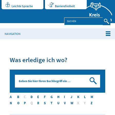
Leichte Sprache
Barrierefreiheit
NAVIGATION
Was erledige ich wo?
Suchen
A
B
C
D
E
F
G
H
I
J
K
L
M
N
O
P
Q
R
S
T
U
V
W
X
Y
Z