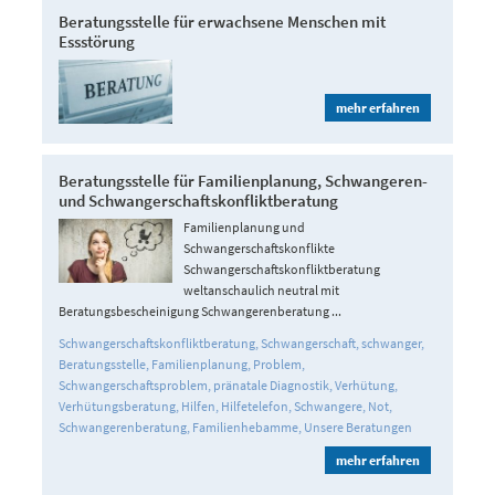
Beratungsstelle für erwachsene Menschen mit
Essstörung
mehr erfahren
Beratungsstelle für Familienplanung, Schwangeren-
und Schwangerschaftskonfliktberatung
Familienplanung und
Schwangerschaftskonflikte
Schwangerschaftskonfliktberatung
weltanschaulich neutral mit
Beratungsbescheinigung Schwangerenberatung ...
Schwangerschaftskonfliktberatung
Schwangerschaft
schwanger
Beratungsstelle
Familienplanung
Problem
Schwangerschaftsproblem
pränatale Diagnostik
Verhütung
Verhütungsberatung
Hilfen
Hilfetelefon
Schwangere
Not
Schwangerenberatung
Familienhebamme
Unsere Beratungen
mehr erfahren