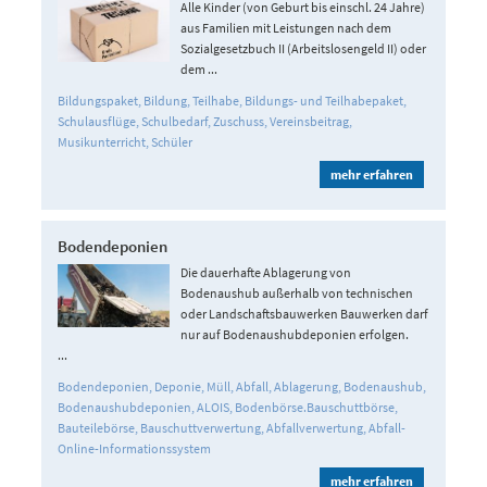
Alle Kinder (von Geburt bis einschl. 24 Jahre)
aus Familien mit Leistungen nach dem
Sozialgesetzbuch II (Arbeitslosengeld II) oder
dem ...
Bildungspaket
Bildung
Teilhabe
Bildungs- und Teilhabepaket
Schulausflüge
Schulbedarf
Zuschuss
Vereinsbeitrag
Musikunterricht
Schüler
mehr erfahren
Bodendeponien
Die dauerhafte Ablagerung von
Bodenaushub außerhalb von technischen
oder Landschaftsbauwerken Bauwerken darf
nur auf Bodenaushubdeponien erfolgen.
...
Bodendeponien
Deponie
Müll
Abfall
Ablagerung
Bodenaushub
Bodenaushubdeponien
ALOIS
Bodenbörse.Bauschuttbörse
Bauteilebörse
Bauschuttverwertung
Abfallverwertung
Abfall-
Online-Informationssystem
mehr erfahren