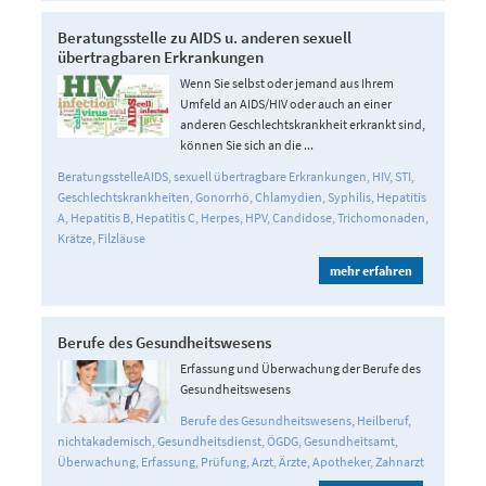
Beratungsstelle zu AIDS u. anderen sexuell
übertragbaren Erkrankungen
Wenn Sie selbst oder jemand aus Ihrem
Umfeld an AIDS/HIV oder auch an einer
anderen Geschlechtskrankheit erkrankt sind,
können Sie sich an die ...
BeratungsstelleAIDS
sexuell übertragbare Erkrankungen
HIV
STI
Geschlechtskrankheiten
Gonorrhö
Chlamydien
Syphilis
Hepatitis
A
Hepatitis B
Hepatitis C
Herpes
HPV
Candidose
Trichomonaden
Krätze
Filzläuse
mehr erfahren
Berufe des Gesundheitswesens
Erfassung und Überwachung der Berufe des
Gesundheitswesens
Berufe des Gesundheitswesens
Heilberuf
nichtakademisch
Gesundheitsdienst
ÖGDG
Gesundheitsamt
Überwachung
Erfassung
Prüfung
Arzt
Ärzte
Apotheker
Zahnarzt