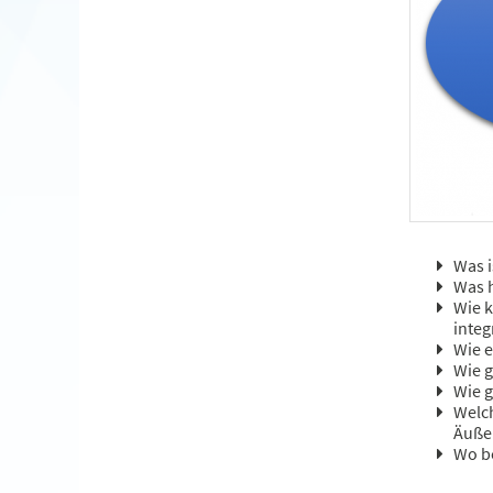
Was i
Was h
Wie k
integ
Wie e
Wie 
Wie 
Welch
Äuße
Wo b