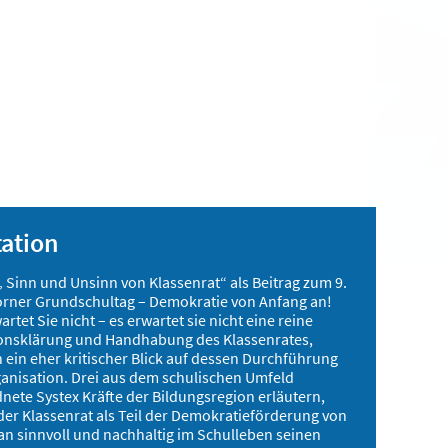
tation
 Sinn und Unsinn von Klassenrat“ als Beitrag zum 9.
rner Grundschultag – Demokratie von Anfang an!
rtet Sie nicht – es erwartet sie nicht eine reine
ionsklärung und Handhabung des Klassenrates,
 ein eher kritischer Blick auf dessen Durchführung
anisation. Drei aus dem schulischen Umfeld
nete Systex Kräfte der Bildungsregion erläutern,
er Klassenrat als Teil der Demokratieförderung von
an sinnvoll und nachhaltig im Schulleben seinen