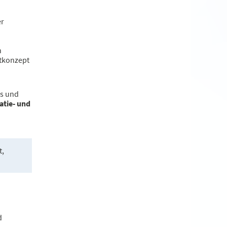
er
h
mtkonzept
us und
atie- und
t,
d