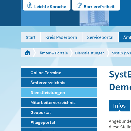
Leichte Sprache
Barrierefreiheit
Start
Kreis Paderborn
Serviceportal
Ämt
Ämter & Portale
Dienstleistungen
SystEx (S
Syst
Online-Termine
Ämterverzeichnis
Demo
Dienstleistungen
Mitarbeiterverzeichnis
Infos
Geoportal
Angebunden
Pflegeportal
diese Stell