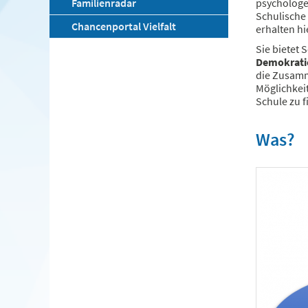
Familienradar
psychologe
Schulische
Chancenportal Vielfalt
erhalten h
Sie bietet
Demokrati
die Zusamm
Möglichkeit
Schule zu f
Was?