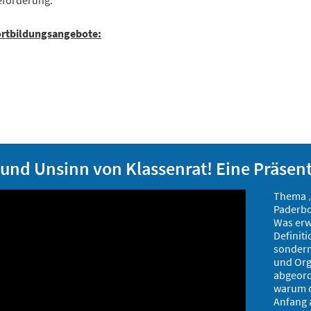
ortbildungsangebote:
 und Unsinn von Klassenrat! Eine Präsen
Thema „
Paderbo
Was erwa
Definit
sondern
und Org
abgeord
warum d
Anfang 