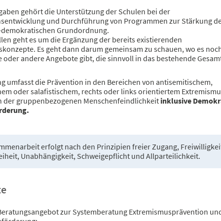
gaben gehört die Unterstützung der Schulen bei der
sentwicklung und Durchführung von Programmen zur Stärkung d
ch-demokratischen Grundordnung.
ällen geht es um die Ergänzung der bereits existierenden
skonzepte. Es geht dann darum gemeinsam zu schauen, wo es noc
 oder andere Angebote gibt, die sinnvoll in das bestehende Gesa
ng umfasst die Prävention in den Bereichen von antisemitischem,
hem oder salafistischem, rechts oder links orientiertem Extremism
h der gruppenbezogenen Menschenfeindlichkeit
inklusive Demokr
rderung.
menarbeit erfolgt nach den Prinzipien freier Zugang, Freiwilligkei
iheit, Unabhängigkeit, Schweigepflicht und Allparteilichkeit.
te
Beratungsangebot zur Systemberatung Extremismusprävention un
förderung: