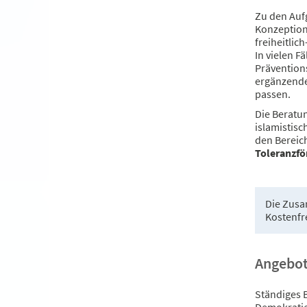
Zu den Auf
Konzeption
freiheitli
In vielen F
Prävention
ergänzende
passen.
Die Beratu
islamistisc
den Bereic
Toleranzfö
Die Zusam
Kostenfre
Angebo
Ständiges 
Demokratie