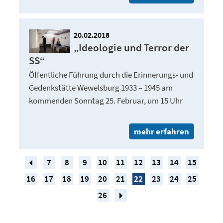
20.02.2018
„Ideologie und Terror der
SS“
Öffentliche Führung durch die Erinnerungs- und
Gedenkstätte Wewelsburg 1933 – 1945 am
kommenden Sonntag 25. Februar, um 15 Uhr
mehr erfahren
7
8
9
10
11
12
13
14
15
16
17
18
19
20
21
22
23
24
25
26