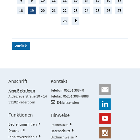
9
10
11
12
13
14
15
16
17
18
19
20
21
22
23
24
25
26
27
28
Zurück
Anschrift
Kontakt
Kreis Paderborn
Telefon: 05251 308 - 0
Aldegreverstraße 10 – 14
Telefax: 05251 308 - 8888
33102 Paderborn
E-Mail senden
Funktionen
Hinweise
Bedienungshilfen
Impressum
Drucken
Datenschutz
Inhaltsverzeichnis
Bildnachweise