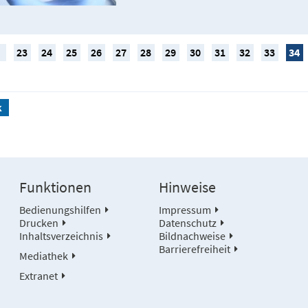
23
24
25
26
27
28
29
30
31
32
33
34
k
Funktionen
Hinweise
Bedienungshilfen
Impressum
Drucken
Datenschutz
Inhaltsverzeichnis
Bildnachweise
Barrierefreiheit
Mediathek
Extranet