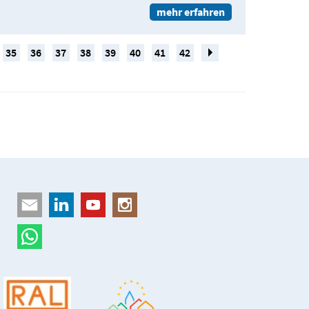
mehr erfahren
35
36
37
38
39
40
41
42