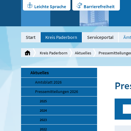
Leichte Sprache
Barrierefreiheit
Start
Kreis Paderborn
Serviceportal
Ämt
Kreis Paderborn
Aktuelles
Pressemitteilunge
Aktuelles
Pre
Amtsblatt 2026
Pressemitteilungen 2026
2025
2024
2023
2022