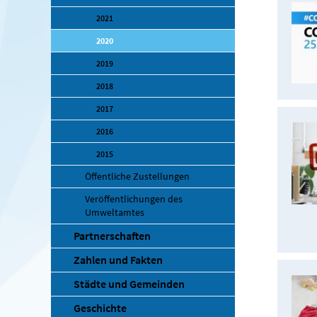
2021
2020
2019
2018
2017
2016
2015
Öffentliche Zustellungen
Veröffentlichungen des
Umweltamtes
Partnerschaften
Zahlen und Fakten
Städte und Gemeinden
Geschichte