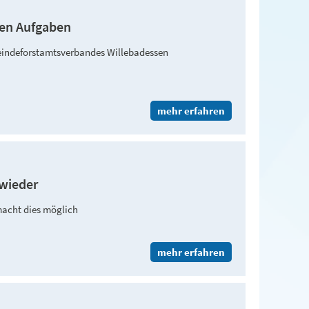
uen Aufgaben
meindeforstamtsverbandes Willebadessen
mehr erfahren
 wieder
acht dies möglich
mehr erfahren