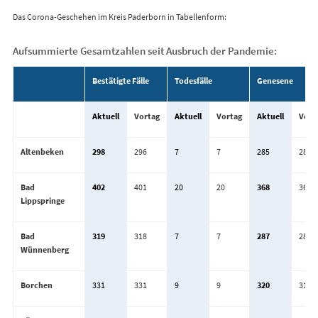
Das Corona-Geschehen im Kreis Paderborn in Tabellenform:
Aufsummierte Gesamtzahlen seit Ausbruch der Pandemie:
Bestätigte Fälle
Todesfälle
Genesene
Aktuell
Vortag
Aktuell
Vortag
Aktuell
Vort
Altenbeken
298
296
7
7
285
285
Bad
402
401
20
20
368
365
Lippspringe
Bad
319
318
7
7
287
283
Wünnenberg
Borchen
331
331
9
9
320
318