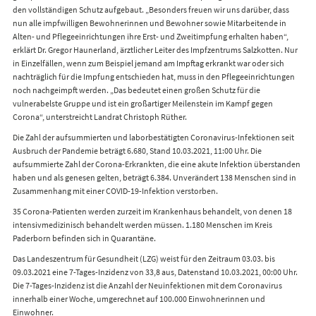
den vollständigen Schutz aufgebaut. „Besonders freuen wir uns darüber, dass
nun alle impfwilligen Bewohnerinnen und Bewohner sowie Mitarbeitende in
Alten- und Pflegeeinrichtungen ihre Erst- und Zweitimpfung erhalten haben“,
erklärt Dr. Gregor Haunerland, ärztlicher Leiter des Impfzentrums Salzkotten. Nur
in Einzelfällen, wenn zum Beispiel jemand am Impftag erkrankt war oder sich
nachträglich für die Impfung entschieden hat, muss in den Pflegeeinrichtungen
noch nachgeimpft werden. „Das bedeutet einen großen Schutz für die
vulnerabelste Gruppe und ist ein großartiger Meilenstein im Kampf gegen
Corona“, unterstreicht Landrat Christoph Rüther.
Die Zahl der aufsummierten und laborbestätigten Coronavirus-Infektionen seit
Ausbruch der Pandemie beträgt 6.680, Stand 10.03.2021, 11:00 Uhr. Die
aufsummierte Zahl der Corona-Erkrankten, die eine akute Infektion überstanden
haben und als genesen gelten, beträgt 6.384. Unverändert 138 Menschen sind in
Zusammenhang mit einer COVID-19-Infektion verstorben.
35 Corona-Patienten werden zurzeit im Krankenhaus behandelt, von denen 18
intensivmedizinisch behandelt werden müssen. 1.180 Menschen im Kreis
Paderborn befinden sich in Quarantäne.
Das Landeszentrum für Gesundheit (LZG) weist für den Zeitraum 03.03. bis
09.03.2021 eine 7-Tages-Inzidenz von 33,8 aus, Datenstand 10.03.2021, 00:00 Uhr.
Die 7-Tages-Inzidenz ist die Anzahl der Neuinfektionen mit dem Coronavirus
innerhalb einer Woche, umgerechnet auf 100.000 Einwohnerinnen und
Einwohner.