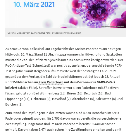
Corona-Update vom 10. März 2021 Foto: ©iStock.com/ BlackJack3D
23 neue Corona-Fälle sind laut Lagebericht des Kreises Paderborn am heutigen
Mittwoch, 10. März, Stand 11 Uhr, hinzugekommen. In Hövelhof und Salzkotten
musste die Zahl der Infizierten jeweils um eins nach unten korrigiert werden: Der
PoC-Antigen-Test (Schnelltest) war positiv ausgefallen, der anschließende PCR-
Test negativ. Somit steigt der aufsummierte Wert der bestätigten Fälle um 21
gegenüber dem Vortag, die Zahl der Neuinfektionen beträgt jedoch 23. Aktuell
sind
158 Menschen im
Kreis Paderborn
mit dem Coronavirus SARS-CoV-2
infiziert
(aktive Fälle). Betroffen ist weiter vor allem Paderborn mit 57 aktiven
Fällen, gefolgt von Bad Wünnenberg (25), Büren (16), Delbrück (16), Bad
Lippspringe (14), Lichtenau (9), Hövelhof (7), Altenbeken (6), Salzkotten (6) und
Borchen (2).
Zum Stand der Impfungen: In der letzten Woche sind 4.370 Menschen im Kreis
Paderborn geimpft worden, für 2.793 davon war es bereits die vorgeschriebene
Zweitimpfung. Insgesamt sind im Kreis Paderborn bereits 19.440 Menschen
geimpft. Davon haben 9.474 auch schon ihre Zweitimpfung erhalten und damit