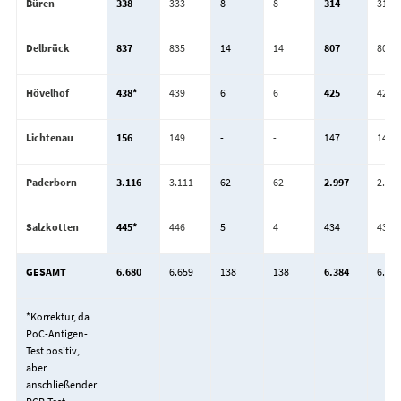
Büren
338
333
8
8
314
312
Delbrück
837
835
14
14
807
803
Hövelhof
438*
439
6
6
425
422
Lichtenau
156
149
-
-
147
147
Paderborn
3.116
3.111
62
62
2.997
2.985
Salzkotten
445*
446
5
4
434
434
GESAMT
6.680
6.659
138
138
6.384
6.354
*Korrektur, da
PoC-Antigen-
Test positiv,
aber
anschließender