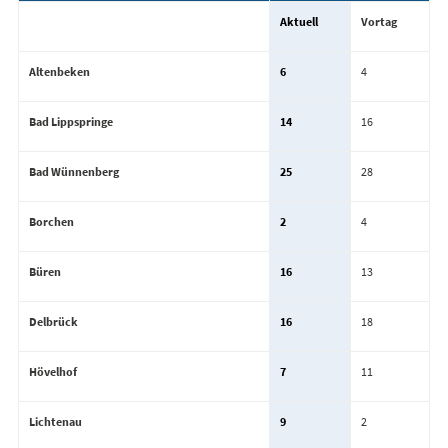
Aktuell
Vortag
Altenbeken
6
4
Bad Lippspringe
14
16
Bad Wünnenberg
25
28
Borchen
2
4
Büren
16
13
Delbrück
16
18
Hövelhof
7
11
Lichtenau
9
2