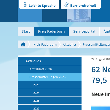
Leichte Sprache
Barrierefreiheit
Start
Kreis Paderborn
Serviceportal
Ämt
Kreis Paderborn
Aktuelles
Pressemitteilunge
27. August 20
Aktuelles
62 Ne
Amtsblatt 2026
79,5
Pressemitteilungen 2026
2025
2024
Neue Im
2023
2022