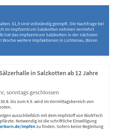
ten. 61,9 sind vollständig geimpft. Die Nachfrage bei
uch im Impfzentrum Salzkotten nehmen vermehrt
b hat das Impfzentrum Salzkotten in der nächsten
en Woche weitere Impfaktionen in Lichtenau, Büren
Sälzerhalle in Salzkotten ab 12 Jahre
hr, sonntags geschlossen
.8. bis zum 4.9. wird im Vormittagsbereich von
boten.
folgen ausschließlich mit dem Impfstoff von BioNTech
rzte. Notwendig ist die schriftliche Einwilligung
aderborn.de/impfen
zu finden. Sofern keine Begleitung