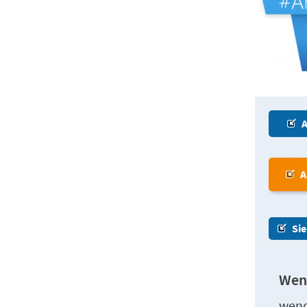
A
A
Sie
Wenn
wend