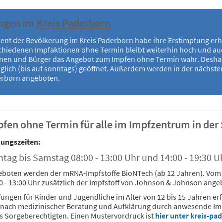
ngen im
Kreis Paderborn
ent der Bevölkerung im Kreis Paderborn habe ihre Erstimpfung erhal
chiedenen Impfaktionen ohne Termin bleibt weiterhin hoch und a
nen und Bürger das Angebot zum Impfen ohne Termin wahr. Deshal
glich (bis auf sonntags) geöffnet. Außerdem werden in der nächst
rborn angeboten.
fen ohne Termin für alle im Impfzentrum in der 
ungszeiten:
tag bis Samstag 08:00 - 13:00 Uhr und 14:00 - 19:30 U
boten werden der mRNA-Impfstoffe BioNTech (ab 12 Jahren). Vom 30
0 - 13:00 Uhr zusätzlich der Impfstoff von Johnson & Johnson ange
ungen für Kinder und Jugendliche im Alter von 12 bis 15 Jahren er
nach medizinischer Beratung und Aufklärung durch anwesende Impfä
s Sorgeberechtigten. Einen Mustervordruck ist
hier unter kreis-p