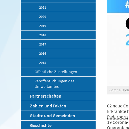
2021
2020
2019
2018
2017
2016
2015
Öffentliche Zustellungen
Veröffentlichungen des
Umweltamtes
Corona-Updat
Partnerschaften
Zahlen und Fakten
62 neue Cor
Erkrankte 
Städte und Gemeinden
Paderborn
19 Corona-
Geschichte
Quarantän