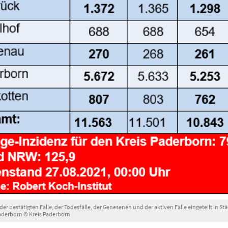
 der bestätigten Fälle, der Todesfälle, der Genesenen und der aktiven Fälle eingeteilt in
Paderborn © Kreis Paderborn