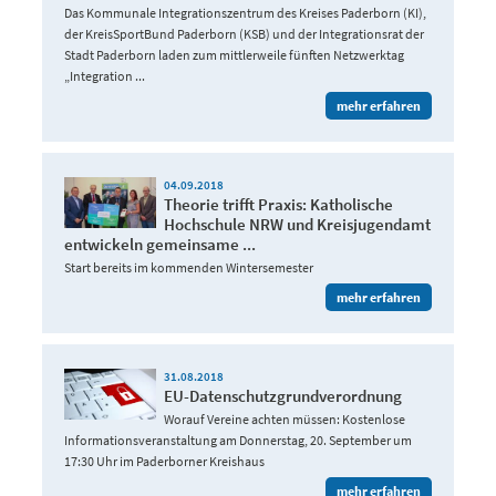
Das Kommunale Integrationszentrum des Kreises Paderborn (KI),
der KreisSportBund Paderborn (KSB) und der Integrationsrat der
Stadt Paderborn laden zum mittlerweile fünften Netzwerktag
„Integration ...
mehr erfahren
04.09.2018
Theorie trifft Praxis: Katholische
Hochschule NRW und Kreisjugendamt
entwickeln gemeinsame ...
Start bereits im kommenden Wintersemester
mehr erfahren
31.08.2018
EU-Datenschutzgrundverordnung
Worauf Vereine achten müssen: Kostenlose
Informationsveranstaltung am Donnerstag, 20. September um
17:30 Uhr im Paderborner Kreishaus
mehr erfahren