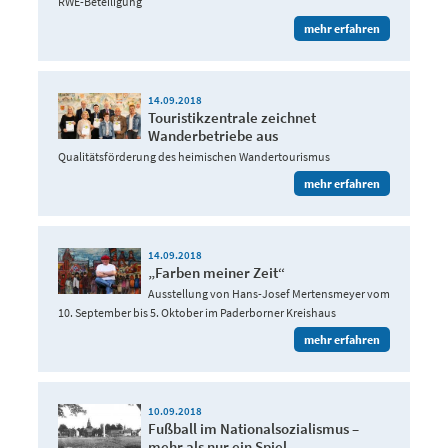
RWE-Beteiligung
mehr erfahren
14.09.2018
Touristikzentrale zeichnet
Wanderbetriebe aus
Qualitätsförderung des heimischen Wandertourismus
mehr erfahren
14.09.2018
„Farben meiner Zeit“
Ausstellung von Hans-Josef Mertensmeyer vom
10. September bis 5. Oktober im Paderborner Kreishaus
mehr erfahren
10.09.2018
Fußball im Nationalsozialismus –
mehr als nur ein Spiel