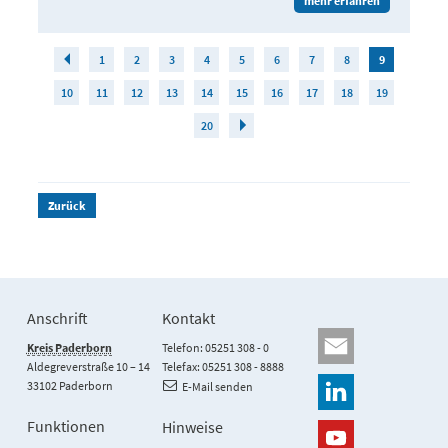
mehr erfahren
1
2
3
4
5
6
7
8
9
10
11
12
13
14
15
16
17
18
19
20
Zurück
Anschrift
Kontakt
Kreis Paderborn
Telefon: 05251 308 - 0
Aldegreverstraße 10 – 14
Telefax: 05251 308 - 8888
33102 Paderborn
E-Mail senden
Funktionen
Hinweise