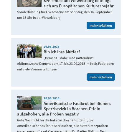
Kreismuseum Wewelsburg beteiligt
sich am Europäischen Kulturerbejahr
Sonderführung für Erwachsene am Sonntag, den 16. September
um 15 Uhr in der Wewelsburg
mehr erfahren
29.08.2018
Bin ich Ihre Mutter?
„Demenz – dabei und mittendrin“:
Aktionswoche Demenz vom 17. bis 23.09.2018 im Kreis Paderborn
mit vielen Veranstaltungen
mehr erfahren
28.08.2018
Amerikanische Faulbrut bei Bienen:
Sperrbezirk in Borchen-Etteln
aufgehoben, alle Proben negativ
Gute Nachricht für die Imker in Borchen-Etteln: „Die
Amerikanische Faulbrut ist erloschen, alle Futterkranzproben
waren negativ“, sagt Kreisveterinärin Dr. Marlies Bölling. Der