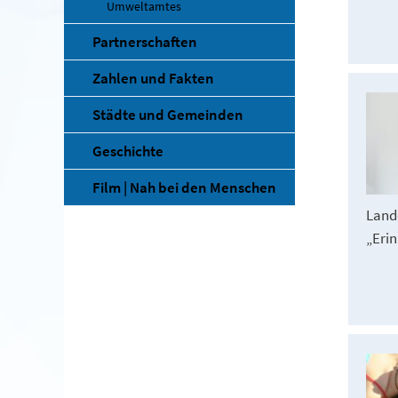
Umweltamtes
Partnerschaften
Zahlen und Fakten
Städte und Gemeinden
Geschichte
Film | Nah bei den Menschen
Land
„Erin