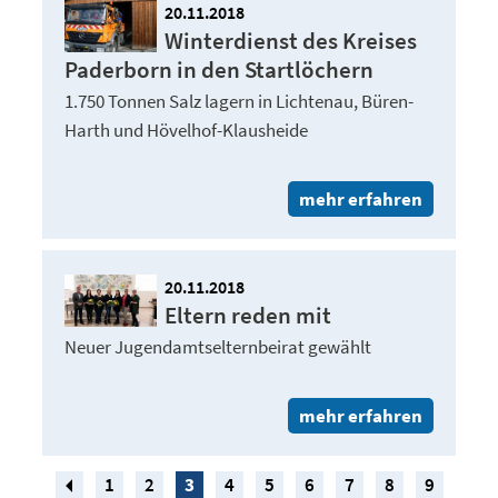
20.11.2018
Winterdienst des Kreises
Paderborn in den Startlöchern
1.750 Tonnen Salz lagern in Lichtenau, Büren-
Harth und Hövelhof-Klausheide
mehr erfahren
20.11.2018
Eltern reden mit
Neuer Jugendamtselternbeirat gewählt
mehr erfahren
1
2
3
4
5
6
7
8
9