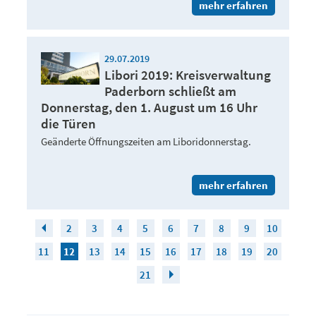
mehr erfahren
29.07.2019
Libori 2019: Kreisverwaltung
Paderborn schließt am
Donnerstag, den 1. August um 16 Uhr
die Türen
Geänderte Öffnungszeiten am Liboridonnerstag.
mehr erfahren
2
3
4
5
6
7
8
9
10
11
12
13
14
15
16
17
18
19
20
21