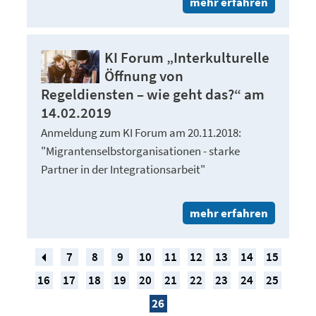
mehr erfahren
KI Forum „Interkulturelle
Öffnung von
Regeldiensten – wie geht das?“ am
14.02.2019
Anmeldung zum KI Forum am 20.11.2018:
"Migrantenselbstorganisationen - starke
Partner in der Integrationsarbeit"
mehr erfahren
7
8
9
10
11
12
13
14
15
16
17
18
19
20
21
22
23
24
25
26