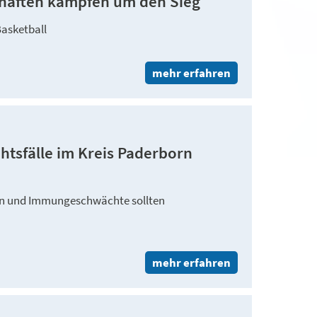
haften kämpfen um den Sieg
Basketball
mehr erfahren
htsfälle im Kreis Paderborn
en und Immungeschwächte sollten
mehr erfahren