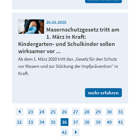
26.02.2020
Masernschutzgesetz tritt am
1. März in Kraft:
Kindergarten- und Schulkinder sollen
wirksamer vor ...
Ab dem 1. März 2020 tritt das „Gesetz für den Schutz
vor Masern und zur Stärkung der Impfprävention“ in
Kraft.
mehr erfahren
23
24
25
26
27
28
29
30
31
32
33
34
35
36
37
38
39
40
41
42