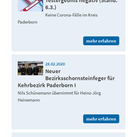
Testergebnis negativ (Stand:
6.3.)
Keine Corona-Fälle im Kreis
Paderborn
mehr erfahren
28.02.2020
Neuer
Bezirksschornsteinfeger für
Kehrbezirk Paderborn I
Nils Schünemann übernimmt für Heinz-Jörg
Heinemann
mehr erfahren