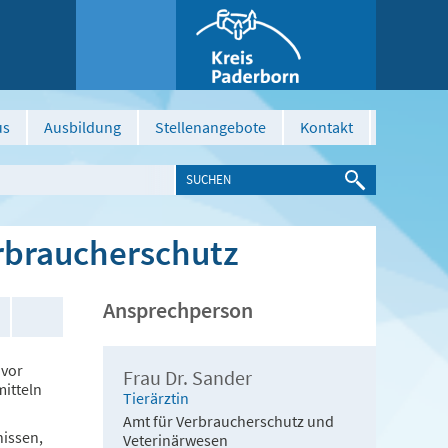
us
Ausbildung
Stellenangebote
Kontakt
rbraucherschutz
Ansprechperson
 vor
Frau Dr. Sander
itteln
Tierärztin
Amt für Verbraucherschutz und
nissen,
Veterinärwesen