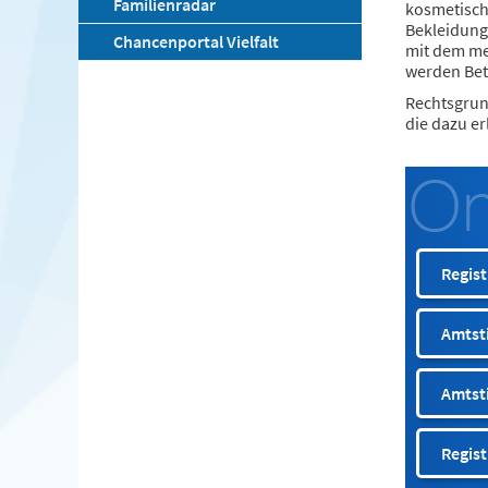
Familienradar
kosmetisch
Bekleidung
Chancenportal Vielfalt
mit dem m
werden Betr
Rechtsgrun
die dazu e
Regist
Amtst
Amtsti
Regis