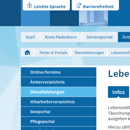
Leichte Sprache
Barrierefreiheit
Start
Kreis Paderborn
Serviceportal
Ämt
Ämter & Portale
Dienstleistungen
Lebensmit
Lebe
Online-Termine
Ämterverzeichnis
Infos
Dienstleistungen
Mitarbeiterverzeichnis
Lebensmitt
Geoportal
Täuschunge
ausgehen 
Pflegeportal
Hierzu zäh